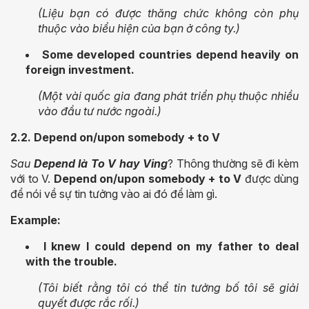
(Liệu bạn có được thăng chức không còn phụ
thuộc vào biểu hiện của bạn ở công ty.)
Some developed countries depend heavily on
foreign investment.
(Một vài quốc gia đang phát triển phụ thuộc nhiều
vào đầu tư nước ngoài.)
2.2. Depend on/upon somebody + to V
Sau
Depend là To V hay Ving
? Thông thường sẽ đi kèm
với to V.
Depend on/upon somebody + to V
được dùng
để nói về sự tin tưởng vào ai đó để làm gì.
Example:
I knew I could depend on my father to deal
with the trouble.
(Tôi biết rằng tôi có thể tin tưởng bố tôi sẽ giải
quyết được rắc rối.)