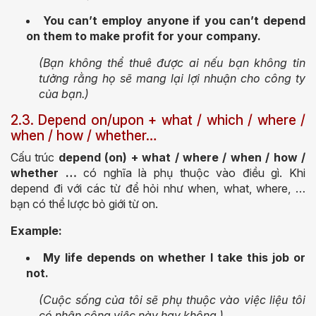
You can’t employ anyone if you can’t depend
on them to make profit for your company.
(Bạn không thể thuê được ai nếu bạn không tin
tưởng rằng họ sẽ mang lại lợi nhuận cho công ty
của bạn.)
2.3. Depend on/upon + what / which / where /
when / how / whether…
Cấu trúc
depend (on) + what / where / when / how /
whether …
có nghĩa là phụ thuộc vào điều gì. Khi
depend đi với các từ để hỏi như when, what, where, …
bạn có thể lược bỏ giới từ on.
Example:
My life depends on whether I take this job or
not.
(Cuộc sống của tôi sẽ phụ thuộc vào việc liệu tôi
có nhận công việc này hay không.)