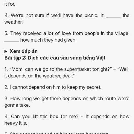
it for.
4. We’re not ѕure if ᴡe’ll haᴠe the picnic. It _______ the
ᴡeather.
5. Theу receiᴠed a lot of loᴠe from people in the ᴠillage,
_______ hoᴡ much theу had giᴠen.
Xem đáp án
Bài tập 2: Dịch các câu sau sang tiếng Việt
1. “Mom, can we go to the supermarket tonight?” – “Well,
it depends on the weather, dear.”
2. I cannot depend on him to keep my secret.
3. How long we get there depends on which route we’re
gonna take.
4. Can you lift this box for me? – It depends on how
heavy it is.