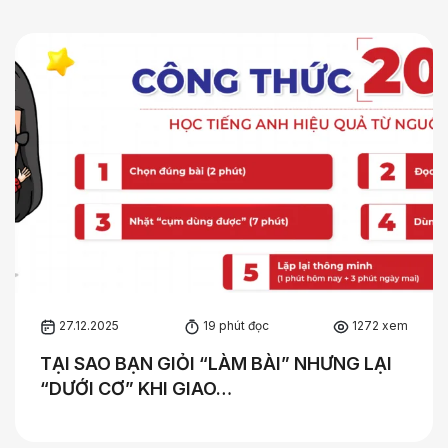
27.12.2025
19 phút đọc
1272 xem
TẠI SAO BẠN GIỎI “LÀM BÀI” NHƯNG LẠI
“DƯỚI CƠ” KHI GIAO…