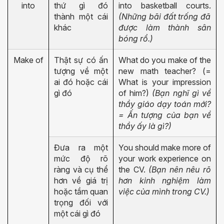
into
thứ gì đó
into basketball courts.
thành một cái
(Những bãi đất trống đã
khác
được làm thành sân
bóng rổ.)
Make of
Thật sự có ấn
What do you make of the
tượng về một
new math teacher? (=
ai đó hoặc cái
What is your impression
gì đó
of him?)
(Bạn nghĩ gì về
thầy giáo dạy toán mới?
= Ấn tượng của bạn về
thầy ấy là gì?)
Đưa ra một
You should make more of
mức độ rõ
your work experience on
ràng và cụ thể
the CV.
(Bạn nên nêu rõ
hơn về giá trị
hơn kinh nghiệm làm
hoặc tầm quan
việc của mình trong CV.)
trọng đối với
một cái gì đó