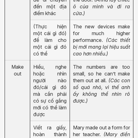
đến một địa
ô của mình và đi ra
điểm khác
cửa.)
(Thực hiện
The new devices make
một cái gì đó)
for much higher
để làm cho
performance.
(Các thiết
một cái gì đó
bị mới mang lại hiệu suất
có thể
cao hơn nhiều.)
Make
Hiểu, nghe
The numbers are too
out
hoặc nhìn
small, so he can’t make
người nào
them out at all.
(Các con
đó/cái gì đó
số quá nhỏ, vì thế anh
mà cần phải
ấy không thể nhìn rõ
có sự cố gắng
được.)
mới có thể làm
được
Viết ra giấy,
Mary made out a form for
hoàn thành
her teacher.
(Mary điền