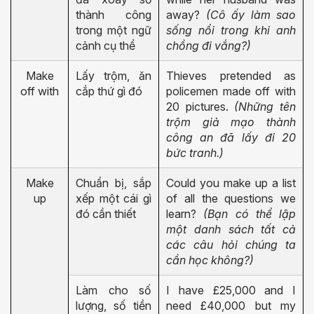
thành công
away?
(Cô ấy làm sao
trong một ngữ
sống nổi trong khi anh
cảnh cụ thể
chồng đi vắng?)
Make
Lấy trộm, ăn
Thieves pretended as
off with
cắp thứ gì đó
policemen made off with
20 pictures.
(Những tên
trộm giả mạo thành
công an đã lấy đi 20
bức tranh.)
Make
Chuẩn bị, sắp
Could you make up a list
up
xếp một cái gì
of all the questions we
đó cần thiết
learn?
(Bạn có thể lập
một danh sách tất cả
các câu hỏi chúng ta
cần học không?)
Làm cho số
I have £25,000 and I
lượng, số tiền
need £40,000 but my