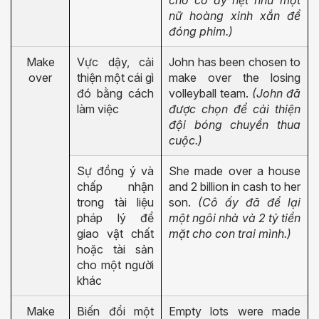
nữ hoàng xinh xắn để
đóng phim.)
Make
Vực dậy, cải
John has been chosen to
over
thiện một cái gì
make over the losing
đó bằng cách
volleyball team.
(John đã
làm việc
được chọn để cải thiện
đội bóng chuyền thua
cuộc.)
Sự đồng ý và
She made over a house
chấp nhận
and 2 billion in cash to her
trong tài liệu
son.
(Cô ấy đã để lại
pháp lý để
một ngôi nhà và 2 tỷ tiền
giao vật chất
mặt cho con trai mình.)
hoặc tài sản
cho một người
khác
Make
Biến đổi một
Empty lots were made