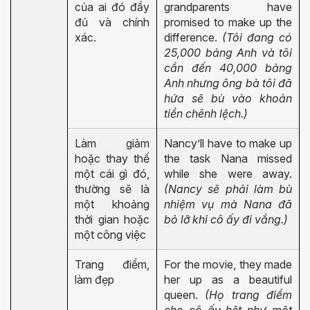
của ai đó đầy
grandparents have
đủ và chính
promised to make up the
xác.
difference.
(Tôi đang có
25,000 bảng Anh và tôi
cần đến 40,000 bảng
Anh nhưng ông bà tôi đã
hứa sẽ bù vào khoản
tiền chênh lệch.)
Làm giảm
Nancy’ll have to make up
hoặc thay thế
the task Nana missed
một cái gì đó,
while she were away.
thường sẽ là
(Nancy sẽ phải làm bù
một khoảng
nhiệm vụ mà Nana đã
thời gian hoặc
bỏ lỡ khi cô ấy đi vắng.)
một công việc
Trang điểm,
For the movie, they made
làm đẹp
her up as a beautiful
queen.
(Họ trang điểm
cho cô ấy hệt như một