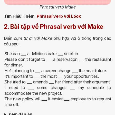
Phrasal verb Make
Tìm Hiểu Thêm:
Phrasal verb với Look
2. Bài tập về Phrasal verb với Make
Điền
cụm từ đi với Make
phù hợp với ô trống trong các
câu sau:
She can ___ a delicious cake ___ scratch.
Please don’t forget to ___ a reservation ___ the restaurant
for dinner.
He’s planning to ___ a career change ___ the near future.
It’s important to ___ the most ___ your opportunities.
She tried to ___ amends ___ her friend after their argument.
I need to ___ some changes ___ my schedule to
accommodate the new project.
The new policy will ___ it easier ___ employees to request
time off.
Xem đáp án