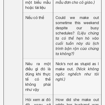
một biểu mẫu
mẫu đơn cho cô giáo.)
hoặc tài liệu
Nếu có thể
Could we make out
sometime this weekend
despite our busy
schedules?
(Liệu chúng
ta có thể hẹn hò vào
cuối tuần này dù lịch
trình bận rộn của chúng
ta không?)
Nêu ra một
Nick’s not as stupid as I
điều gì đó là
make out.
(Nick không
đúng khi thực
ngốc nghếch như tôi
tế có thể
nghĩ.)
không phải
như vậy
Hỏi xem ai đó
How did she make out
đã xoay sở
while her husband was