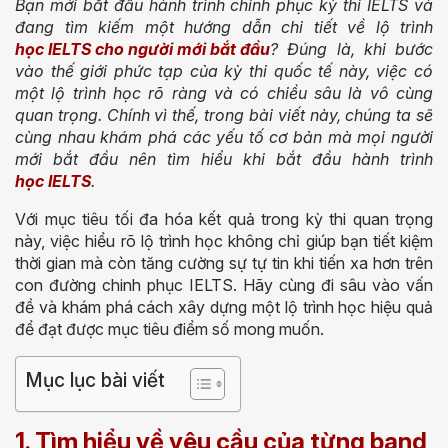
Bạn mới bắt đầu hành trình chinh phục kỳ thi IELTS và
đang tìm kiếm một hướng dẫn chi tiết về lộ trình
học IELTS cho người mới bắt đầu
? Đúng là, khi bước
vào thế giới phức tạp của kỳ thi quốc tế này, việc có
một lộ trình học rõ ràng và có chiều sâu là vô cùng
quan trọng. Chính vì thế, trong bài viết này, chúng ta sẽ
cùng nhau khám phá các yếu tố cơ bản mà mọi người
mới bắt đầu nên tìm hiểu khi bắt đầu hành trình
học IELTS
.
Với mục tiêu tối đa hóa kết quả trong kỳ thi quan trọng
này, việc hiểu rõ lộ trình học không chỉ giúp bạn tiết kiệm
thời gian mà còn tăng cường sự tự tin khi tiến xa hơn trên
con đường chinh phục IELTS. Hãy cùng đi sâu vào vấn
đề và khám phá cách xây dựng một lộ trình học hiệu quả
để đạt được mục tiêu điểm số mong muốn.
Mục lục bài viết
1. Tìm hiểu về yêu cầu của từng band