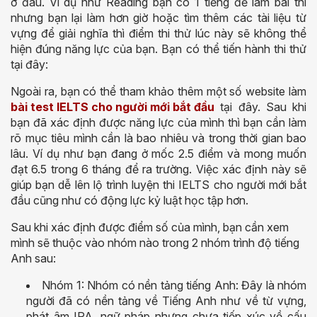
ở đâu. Ví dụ như Reading bạn có 1 tiếng để làm bài thi
nhưng bạn lại làm hơn giờ hoặc tìm thêm các tài liệu từ
vựng để giải nghĩa thì điểm thi thử lúc này sẽ không thể
hiện đúng năng lực của bạn. Bạn có thể tiến hành thi thử
tại đây:
Ngoài ra, bạn có thể tham khảo thêm một số website làm
bài test IELTS cho người mới bắt đầu
tại đây. Sau khi
bạn đã xác định được năng lực của mình thì bạn cần làm
rõ mục tiêu mình cần là bao nhiêu và trong thời gian bao
lâu. Ví dụ như bạn đang ở mốc 2.5 điểm và mong muốn
đạt 6.5 trong 6 tháng để ra trường. Việc xác định này sẽ
giúp bạn dễ lên lộ trình luyện thi IELTS cho người mới bắt
đầu cũng như có động lực kỷ luật học tập hơn.
Sau khi xác định được điểm số của mình, bạn cần xem
mình sẽ thuộc vào nhóm nào trong 2 nhóm trình độ tiếng
Anh sau:
Nhóm 1: Nhóm có nền tảng tiếng Anh: Đây là nhóm
người đã có nền tảng về Tiếng Anh như về từ vựng,
phát âm IPA, ngữ pháp nhưng chưa tiếp xúc về cấu