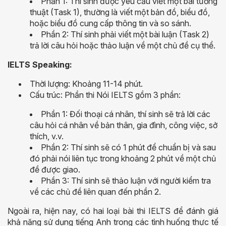
Phần 1: Thí sinh được yêu cầu viết một bài tường
thuật (Task 1), thường là viết một bản đồ, biểu đồ,
hoặc biểu đồ cung cấp thông tin và so sánh.
Phần 2: Thí sinh phải viết một bài luận (Task 2)
trả lời câu hỏi hoặc thảo luận về một chủ đề cụ thể.
IELTS Speaking:
Thời lượng: Khoảng 11-14 phút.
Cấu trúc: Phần thi Nói IELTS gồm 3 phần:
Phần 1: Đối thoại cá nhân, thí sinh sẽ trả lời các
câu hỏi cá nhân về bản thân, gia đình, công việc, sở
thích, v.v.
Phần 2: Thí sinh sẽ có 1 phút để chuẩn bị và sau
đó phải nói liên tục trong khoảng 2 phút về một chủ
đề được giao.
Phần 3: Thí sinh sẽ thảo luận với người kiểm tra
về các chủ đề liên quan đến phần 2.
Ngoài ra, hiện nay, có hai loại bài thi IELTS để đánh giá
khả năng sử dụng tiếng Anh trong các tình huống thực tế