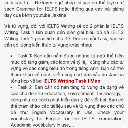
vị trí các từ,… Để luyện ngữ pháp thì bạn có thể luyện từ
sách Grammar for IELTS hoặc thông qua các bài giảng
dạy của kênh youtube Jaxtina
Về từ vựng, đối với IELTS Writing sẽ có 2 phần là IELTS
Writing Task 1 liên quan đến diễn giải biểu đồ và IELTS
Writing Task 2 phân tích chủ đề. Đối với mỗi Task, bạn sẽ
cần có lượng kiến thức từ vựng khác nhau:
Task 1: Bạn cần nắm được những từ ngữ thể hiện
mức độ tăng giảm, các idom về tỷ lệ,.. cũng như các từ
vựng về các dạng biểu đồ trong tiếng Anh. Bạn có thể
tham khảo về cách viết cũng như bài mẫu do Jaxtina
tổng hợp về bài
IELTS Writing Task 1 Map
Task 2: Bạn cần có nền tảng từ vựng đa dạng về
các chủ đề như Education, Environment, Technology,..
cũng như có cách phát triển dàn ý để viết bài. Bạn có
thể tham khảo các tài liệu sau về từ vựng theo các chủ
đề như English Vocabulary in Use, Check your
vocabulary for English for the IELTS examination,
Academic vocabulary in use,…