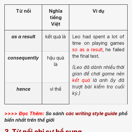
Từ nối
Nghĩa
Ví dụ
tiếng
Việt
as a result
kết quả là
Leo had spent a lot of
time on playing games
so as a result
, he failed
the final test.
consequently
hậu quả
là
(Leo đã dành nhiều thời
gian để chơi game nên
kết quả
là
anh ấy đã
trượt bài kiểm tra cuối
hence
vì thế
kỳ.)
>>>> Đọc Thêm:
So sánh
các writing style guide
phổ
biến nhất trên thế giới
3. Từ nối chỉ sự bổ sung