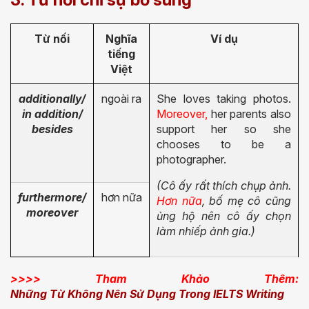
Từ nối
Nghĩa
Ví dụ
tiếng
Việt
additionally/
ngoài ra
She loves taking photos.
in addition/
Moreover,
her parents also
besides
support her so she
chooses to be a
photographer.
(Cô ấy rất thích chụp ảnh.
furthermore/
hơn nữa
Hơn nữa
, bố mẹ cô cũng
moreover
ủng hộ nên cô ấy chọn
làm nhiếp ảnh gia.)
>>>> Tham Khảo Thêm:
Những Từ Không Nên Sử Dụng Trong IELTS Writing