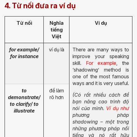
4. Từ nối đưa ra ví dụ
Từ nối
Nghĩa
Ví dụ
tiếng
Việt
for example/
ví dụ là
There are many ways to
for instance
improve your speaking
skill.
For example
, the
‘shadowing’ method is
one of the most famous
ways and it is very useful.
to
để làm
(Có rất nhiều cách để
demonstrate/
rõ hơn
bạn nâng cao trình độ
to clarify/ to
nói của mình.
Ví dụ như
illustrate
phương pháp
shadowing – một trong
những phương pháp nổi
tiếng và nó rất hữu