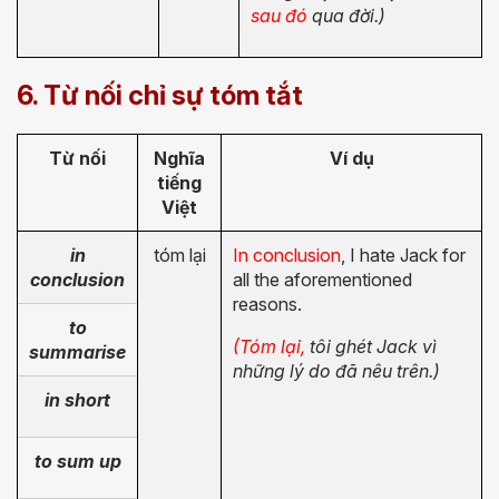
sau đó
qua đời.)
6. Từ nối chỉ sự tóm tắt
Từ nối
Nghĩa
Ví dụ
tiếng
Việt
in
tóm lại
In conclusion
, I hate Jack for
conclusion
all the aforementioned
reasons.
to
(
Tóm lại
,
tôi ghét Jack vì
summarise
những lý do đã nêu trên.)
in short
to sum up