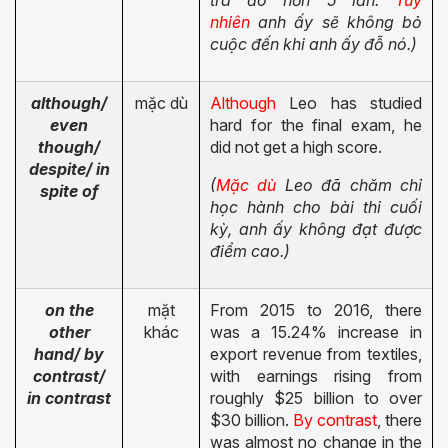
nhiên
anh ấy sẽ không bỏ
cuộc đến khi anh ấy đỗ nó.)
although/
mặc dù
Although
Leo has studied
even
hard for the final exam, he
though/
did not get a high score.
despite/ in
(
Mặc dù
Leo đã chăm chỉ
spite of
học hành cho bài thi cuối
kỳ, anh ấy không đạt được
điểm cao.)
on the
mặt
From 2015 to 2016, there
other
khác
was a 15.24% increase in
hand/ by
export revenue from textiles,
contrast/
with earnings rising from
in contrast
roughly $25 billion to over
$30 billion.
By contrast
, there
was almost no change in the