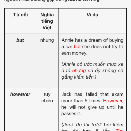
Từ nối
Nghĩa
Ví dụ
tiếng
Việt
but
nhưng
Annie has a dream of buying
a car
but
she does not try to
earn money.
(Annie có ước muốn mua xe
ô tô
nhưng
cô ấy không cố
gắng kiếm tiền.)
however
tuy
Jack has failed that exam
nhiên
more than 5 times.
However,
he will not give up until he
passes it.
(Jack đã thi trượt bài kiểm
tra đó hơn 5 lần.
Tuy