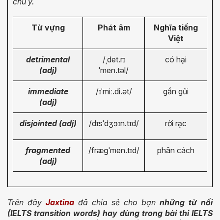
chú ý.
Từ vựng
Phát âm
Nghĩa tiếng
Việt
detrimental
/ˌdet.rɪ
có hại
(adj)
ˈmen.təl/
immediate
/ɪˈmiː.di.ət/
gần gũi
(adj)
disjointed (adj)
/dɪsˈdʒɔɪn.tɪd/
rời rạc
fragmented
/fræɡˈmen.tɪd/
phân cách
(adj)
Trên đây
Jaxtina
đã chia sẻ cho bạn
những từ nối
(IELTS transition words) hay dùng trong bài thi IELTS