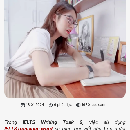
18.01.2024
6 phút đọc
1670 lượt xem
Trong
IELTS Writing Task 2
, việc sử dụng
IELTS transition word
sẽ giúp bài viết của bạn mượt