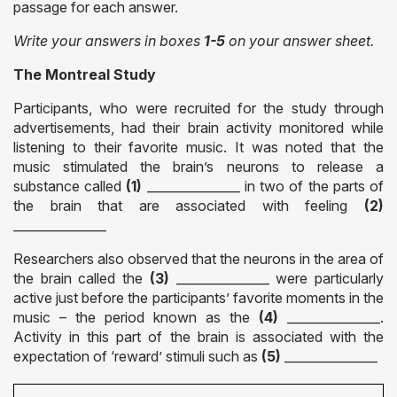
passage for each answer.
Write your answers in boxes
1-5
on your answer sheet.
The Montreal Study
Participants, who were recruited for the study through
advertisements, had their brain activity monitored while
listening to their favorite music. It was noted that the
music stimulated the brain’s neurons to release a
substance called
(1)
_______________ in two of the parts of
the brain that are associated with feeling
(2)
_______________
Researchers also observed that the neurons in the area of
the brain called the
(3)
_______________ were particularly
active just before the participants’ favorite moments in the
music – the period known as the
(4)
_______________.
Activity in this part of the brain is associated with the
expectation of ‘reward’ stimuli such as
(5)
_______________