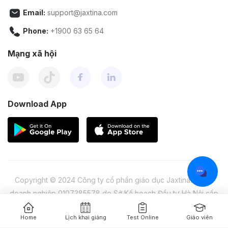
Email:
support@jaxtina.com
Phone:
+1900 63 65 64
Mạng xã hội
Download App
Copyright © 2024 Công ty cổ phần giáo dục Jaxtina. Mã số
doanh nghiệp 0107385578 do Sở Kế hoạch Đầu tư Hà Nội cấp
lần 1 ngày 04/04/2016
Home
Lịch khai giảng
Test Online
Giáo viên