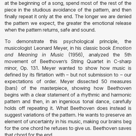
at the beginning of a song, spend most of the rest of the
piece in the studious avoidance of the pattern, and then
finally repeat it only at the end. The longer we are denied
the pattern we expect, the greater the emotional release
when the pattern returns, safe and sound.
To demonstrate this psychological principle, the
musicologist Leonard Meyer, in his classic book
Emotion
and Meaning in Music
(1956), analyzed the 5th
movement of Beethoven’s String Quartet in C-sharp
minor, Op. 131. Meyer wanted to show how music is
defined by its flirtation with – but not submission to – our
expectations of order. Meyer dissected 50 measures
(bars) of the masterpiece, showing how Beethoven
begins with a clear statement of a rhythmic and harmonic
pattern and then, in an ingenious tonal dance, carefully
holds off repeating it. What Beethoven does instead is
suggest variations of the pattern. He wants to preserve an
element of uncertainty in his music, making our brains beg
for the one chord he refuses to give us. Beethoven saves
that chord for the end.