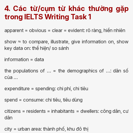
4. Các từ/cụm từ khác thường gặp
trong IELTS Writing Task 1
apparent = obvious = clear = evident: rõ ràng, hiển nhiên
show ≈ to compare, illustrate, give information on, show
key data on: thể hiện/ so sánh
information = data
the populations of … = the demographics of …: dân số
của …
expenditure = spending: chi phí, chi tiêu
spend = consume: chi tiêu, tiêu dùng
citizens = residents = inhabitants = dwellers: công dân, cư
dân
city = urban area: thành phố, khu đô thị