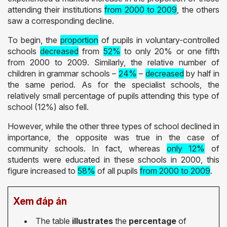
attending their institutions
from 2000 to 2009
, the others
saw a corresponding decline.
To begin, the
proportion
of pupils in voluntary-controlled
schools
decreased
from
52%
to only 20% or one fifth
from 2000 to 2009. Similarly, the relative number of
children in grammar schools –
24%
–
decreased
by half in
the same period. As for the specialist schools, the
relatively small percentage of pupils attending this type of
school (12%) also fell.
However, while the other three types of school declined in
importance, the opposite was true in the case of
community schools. In fact, whereas
only 12%
of
students were educated in these schools in 2000, this
figure increased to
58%
of all pupils
from 2000 to 2009
.
Xem đáp án
The table
illustrates
the
percentage
of