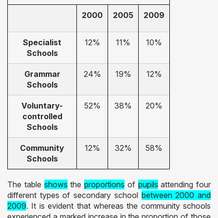
2000
2005
2009
Specialist
12%
11%
10%
Schools
Grammar
24%
19%
12%
Schools
Voluntary-
52%
38%
20%
controlled
Schools
Community
12%
32%
58%
Schools
The table
shows
the
proportions
of
pupils
attending four
different types of secondary school
between 2000 and
2009
. It is evident that whereas the community schools
experienced a marked increase in the proportion of those