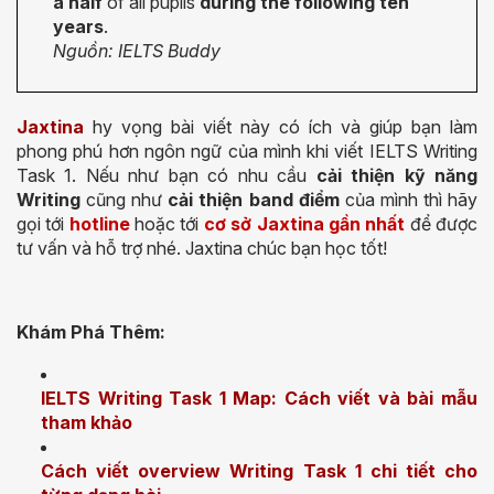
a half
of all pupils
during the following ten
years
.
Nguồn: IELTS Buddy
Jaxtina
hy vọng bài viết này có ích và giúp bạn làm
phong phú hơn ngôn ngữ của mình khi viết IELTS Writing
Task 1. Nếu như bạn có nhu cầu
cải thiện kỹ năng
Writing
cũng như
cải thiện band điểm
của mình thì hãy
gọi tới
hotline
hoặc tới
cơ sở Jaxtina gần nhất
để được
tư vấn và hỗ trợ nhé.
Jaxtina chúc bạn học tốt!
Khám Phá Thêm:
IELTS Writing Task 1 Map: Cách viết và bài mẫu
tham khảo
Cách viết overview Writing Task 1 chi tiết cho