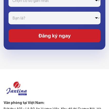
Đăng ký ngay
Văn phòng tại Việt Nam:
Biệt thự A01 - Lô 80 An Vượng Villa, Khu đô thị Dương Nội, Hà