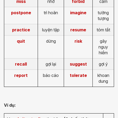
miss
nhớ
forbid
cấm
postpone
trì hoãn
imagine
tưởng
tượng
practice
luyện tập
resume
tóm tắt
quit
dừng
risk
gây
nguy
hiểm
recall
gợi lại
suggest
gợi ý
report
báo cáo
tolerate
khoan
dung
Ví dụ: