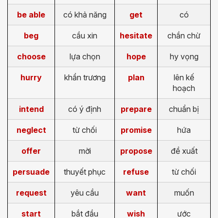
be able
có khả năng
get
có
beg
cầu xin
hesitate
chần chừ
choose
lựa chọn
hope
hy vọng
hurry
khẩn trương
plan
lên kế
hoạch
intend
có ý định
prepare
chuẩn bị
neglect
từ chối
promise
hứa
offer
mời
propose
đề xuất
persuade
thuyết phục
refuse
từ chối
request
yêu cầu
want
muốn
start
bắt đầu
wish
ước