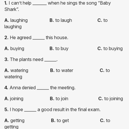
1.
I can’t help _______ when he sings the song “Baby
Shark”.
A.
laughing
B.
to laugh
C.
to
laughing
2.
He agreed ______ this house.
A.
buying
B.
to buy
C.
to buying
3.
The plants need ______.
A.
watering
B.
to water
C.
to
watering
4.
Anna denied ______ the meeting.
A
. joining
B.
to join
C.
to joining
5.
I hope ______ a good result in the final exam.
A.
getting
B.
to get
C.
to
getting