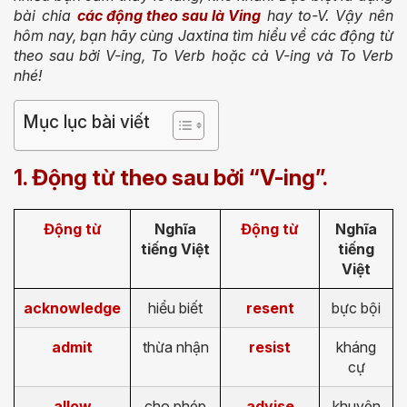
bài chia
các động theo sau là Ving
hay to-V. Vậy nên
hôm nay, bạn hãy cùng Jaxtina tìm hiểu về các động từ
theo sau bởi V-ing, To Verb hoặc cả V-ing và To Verb
nhé!
Mục lục bài viết
1. Động từ theo sau bởi “V-ing”.
Động từ
Nghĩa
Động từ
Nghĩa
tiếng Việt
tiếng
Việt
acknowledge
hiểu biết
resent
bực bội
admit
thừa nhận
resist
kháng
cự
allow
cho phép
advise
khuyên