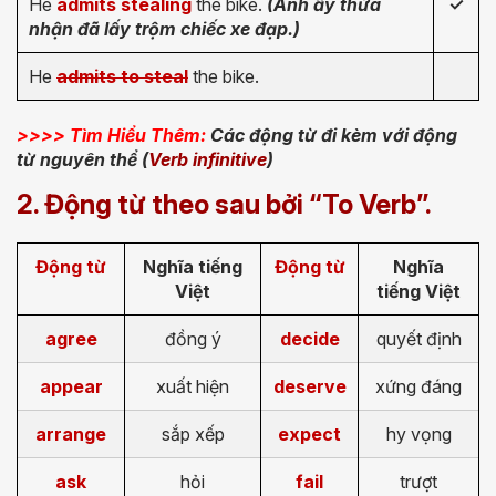
He
admits stealing
the bike.
(Anh ấy thừa
✓
nhận đã lấy trộm chiếc xe đạp.)
He
admits to steal
the bike.
>>>> Tìm Hiểu Thêm:
Các động từ đi kèm với động
từ nguyên thể (
Verb infinitive
)
2. Động từ theo sau bởi “To Verb”.
Động từ
Nghĩa tiếng
Động từ
Nghĩa
Việt
tiếng Việt
agree
đồng ý
decide
quyết định
appear
xuất hiện
deserve
xứng đáng
arrange
sắp xếp
expect
hy vọng
ask
hỏi
fail
trượt