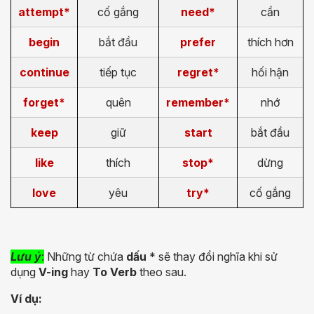
attempt*
cố gắng
need*
cần
begin
bắt đầu
prefer
thích hơn
continue
tiếp tục
regret*
hối hận
forget*
quên
remember*
nhớ
keep
giữ
start
bắt đầu
like
thích
stop*
dừng
love
yêu
try*
cố gắng
Lưu ý
:
Những từ chứa
dấu
*
sẽ thay đổi nghĩa khi sử
dụng
V-ing
hay
To Verb
theo sau.
Ví dụ: