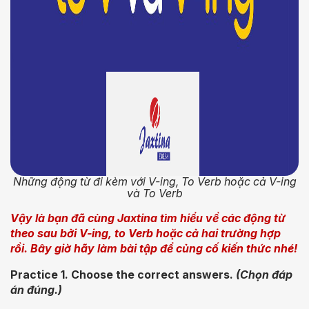
Những động từ đi kèm với V-ing, To Verb hoặc cả V-ing
và To Verb
Vậy là bạn đã cùng Jaxtina tìm hiểu về các động từ
theo sau bởi V-ing, to Verb hoặc cả hai trường hợp
rồi. Bây giờ hãy làm bài tập để củng cố kiến thức nhé!
Practice 1. Choose the correct answers.
(Chọn đáp
án đúng.)