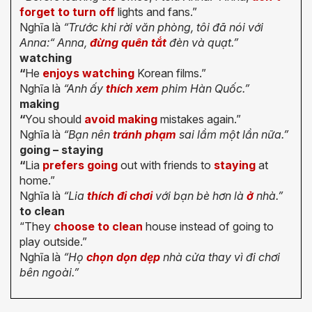
forget to turn off
lights and fans.”
Nghĩa là
“Trước khi rời văn phòng, tôi đã nói với
Anna:“ Anna,
đừng quên tắt
đèn và quạt.”
watching
“
He
enjoys watching
Korean films.”
Nghĩa là
“Anh ấy
thích xem
phim Hàn Quốc.”
making
“
You should
avoid making
mistakes again.”
Nghĩa là
“Bạn nên
tránh phạm
sai lầm một lần nữa.”
going – staying
“
Lia
prefers going
out with friends to
staying
at
home.”
Nghĩa là
“Lia
thích đi chơi
với bạn bè hơn là
ở
nhà.”
to clean
“They
choose to clean
house instead of going to
play outside.”
Nghĩa là
“Họ
chọn dọn dẹp
nhà cửa thay vì đi chơi
bên ngoài.”