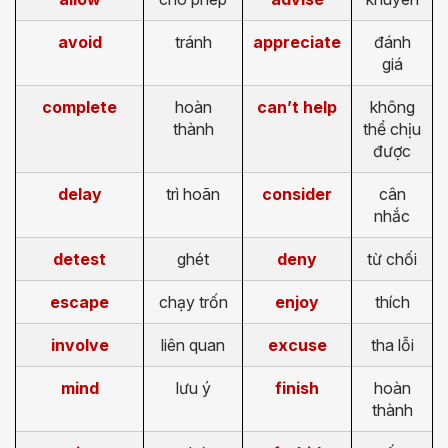
avoid
tránh
appreciate
đánh
giá
complete
hoàn
can’t help
không
thành
thể chịu
được
delay
trì hoãn
consider
cân
nhắc
detest
ghét
deny
từ chối
escape
chạy trốn
enjoy
thích
involve
liên quan
excuse
tha lỗi
mind
lưu ý
finish
hoàn
thành