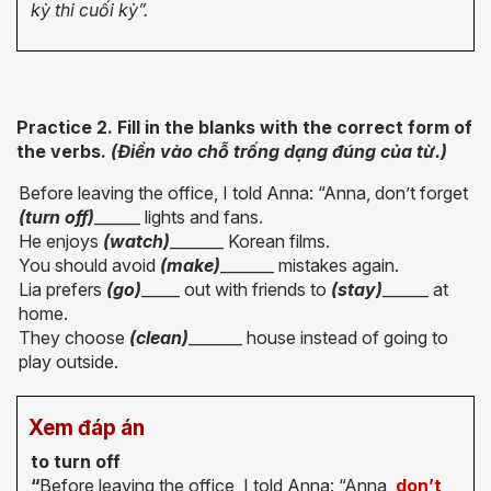
kỳ thi cuối kỳ”.
Practice 2. Fill in the blanks with the correct form of
the verbs.
(Điền vào chỗ trống dạng đúng của từ.)
Before leaving the office, I told Anna: “Anna, don’t forget
(turn off)
______ lights and fans.
He enjoys
(watch)
_______ Korean films.
You should avoid
(make)
_______ mistakes again.
Lia prefers
(go)
_____ out with friends to
(stay)
______ at
home.
They choose
(clean)
_______ house instead of going to
play outside.
Xem đáp án
to turn off
“
Before leaving the office, I told Anna: “Anna,
don’t