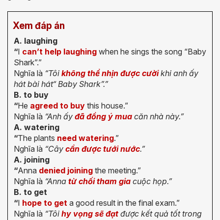
Xem đáp án
A. laughing
“
I
can’t help laughing
when he sings the song “Baby
Shark”.”
Nghĩa là
“Tôi
không thể nhịn được cười
khi anh ấy
hát bài hát“ Baby Shark”.”
B. to buy
“
He
agreed to buy
this house.”
Nghĩa là
“Anh ấy
đã đồng ý mua
căn nhà này.”
A. watering
“
The plants
need watering
.”
Nghĩa là
“Cây
cần được tưới nước
.”
A. joining
“
Anna
denied joining
the meeting.”
Nghĩa là
“Anna
từ chối tham gia
cuộc họp.”
B. to get
“
I
hope to get
a good result in the final exam.”
Nghĩa là
“Tôi
hy vọng sẽ đạt
được kết quả tốt trong