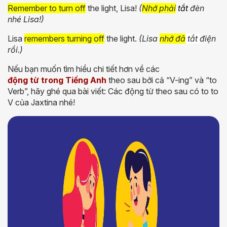
Remember to turn off
the light, Lisa!
(
Nhớ phải
tắt
đèn
nhé Lisa!)
Lisa
remembers turning off
the light.
(Lisa
nhớ đã
tắt
điện
rồi.)
Nếu bạn muốn tìm hiểu chi tiết hơn về các
động từ trong Tiếng Anh
theo sau bởi cả “V-ing” và “to
Verb”, hãy ghé qua bài viết: Các động từ theo sau có to to
V
của
Jaxtina nhé!