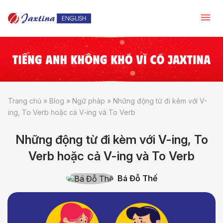
Trang chủ
»
Blog
»
Ngữ pháp
»
Những động từ đi kèm với V-
ing, To Verb hoặc cả V-ing và To Verb
Những động từ đi kèm với V-ing, To
Verb hoặc cả V-ing và To Verb
Bá Đỗ Thế