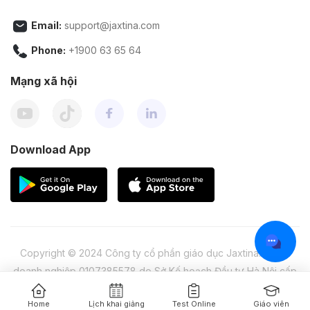
Email:
support@jaxtina.com
Phone:
+1900 63 65 64
Mạng xã hội
Download App
Copyright © 2024 Công ty cổ phần giáo dục Jaxtina. Mã số
doanh nghiệp 0107385578 do Sở Kế hoạch Đầu tư Hà Nội cấp
lần 1 ngày 04/04/2016
Home
Lịch khai giảng
Test Online
Giáo viên