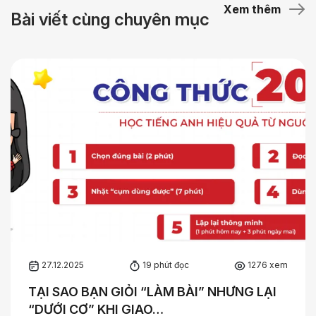
Xem thêm
Bài viết cùng chuyên mục
27.12.2025
19 phút đọc
1276 xem
TẠI SAO BẠN GIỎI “LÀM BÀI” NHƯNG LẠI
“DƯỚI CƠ” KHI GIAO…