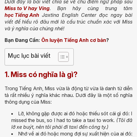
Dưới đây là bài viết chia sẻ về chủ điểm ngữ pháp sau
Miss to V hay Ving
. Bạn hãy cùng trung tâm
học Tiếng Anh
Jaxtina English Center đọc ngay bài
viết để hiểu rõ đâu mới là cấu trúc chuẩn xác với Miss
và ý nghĩa của chúng nhé!
Bạn Đang Cần:
Ôn luyện Tiếng Anh cơ bản
?
Mục lục bài viết
1. Miss có nghĩa là gì?
Trong Tiếng Anh, Miss vừa là động từ vừa là danh từ diễn
tả rất nhiều ý nghĩa khác nhau. Dưới đây là một số nghĩa
thông dụng của Miss:
Lỡ, không gặp được ai đó hoặc thiếu sót cái gì đó: I
missed the bus, so I had to take a taxi to work.
(Tôi đã
lỡ xe buýt, nên tôi phải đi taxi đến công ty.)
Nhớ về ai đó hoặc mong đợi sự xuất hiện của ai đó: