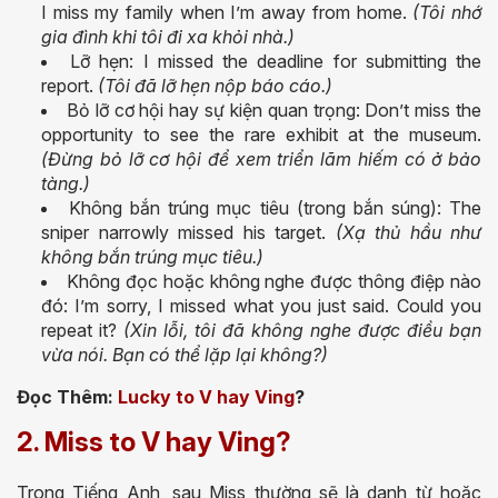
I miss my family when I’m away from home.
(Tôi nhớ
gia đình khi tôi đi xa khỏi nhà.)
Lỡ hẹn: I missed the deadline for submitting the
report.
(Tôi đã lỡ hẹn nộp báo cáo.)
Bỏ lỡ cơ hội hay sự kiện quan trọng: Don’t miss the
opportunity to see the rare exhibit at the museum.
(Đừng bỏ lỡ cơ hội để xem triển lãm hiếm có ở bảo
tàng.)
Không bắn trúng mục tiêu (trong bắn súng): The
sniper narrowly missed his target.
(Xạ thủ hầu như
không bắn trúng mục tiêu.)
Không đọc hoặc không nghe được thông điệp nào
đó: I’m sorry, I missed what you just said. Could you
repeat it?
(Xin lỗi, tôi đã không nghe được điều bạn
vừa nói. Bạn có thể lặp lại không?)
Đọc Thêm:
Lucky to V hay Ving
?
2. Miss to V hay Ving?
Trong Tiếng Anh, sau Miss thường sẽ là danh từ hoặc