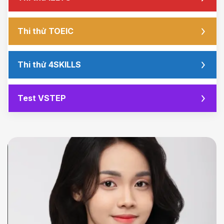
Thi thử TOEIC
Thi thử 4SKILLS
Test VSTEP