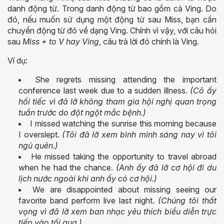
danh động từ. Trong danh động từ bao gồm cả Ving. Do
đó, nếu muốn sử dụng một động từ sau Miss, bạn cần
chuyển động từ đó về dạng Ving. Chính vì vậy, với câu hỏi
sau
Miss + to V hay Ving
, câu trả lời đó chính là Ving.
Ví dụ:
She regrets missing attending the important
conference last week due to a sudden illness.
(Cô ấy
hối tiếc vì đã lỡ không tham gia hội nghị quan trọng
tuần trước do đột ngột mắc bệnh.)
I missed watching the sunrise this morning because
I overslept.
(Tôi đã lỡ xem bình minh sáng nay vì tôi
ngủ quên.)
He missed taking the opportunity to travel abroad
when he had the chance.
(Anh ấy đã lỡ cơ hội đi du
lịch nước ngoài khi anh ấy có cơ hội.)
We are disappointed about missing seeing our
favorite band perform live last night.
(Chúng tôi thất
vọng vì đã lỡ xem ban nhạc yêu thích biểu diễn trực
tiếp vào tối qua.)