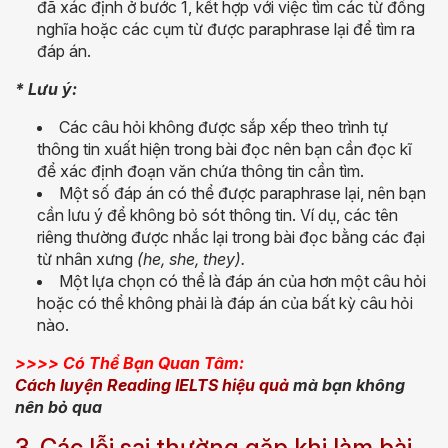
đã xác định ở bước 1, kết hợp với việc tìm các từ đồng
nghĩa hoặc các cụm từ được paraphrase lại để tìm ra
đáp án.
* Lưu ý:
Các câu hỏi không được sắp xếp theo trình tự
thông tin xuất hiện trong bài đọc nên bạn cần đọc kĩ
để xác định đoạn văn chứa thông tin cần tìm.
Một số đáp án có thể được paraphrase lại, nên bạn
cần lưu ý để không bỏ sót thông tin. Ví dụ, các tên
riêng thường được nhắc lại trong bài đọc bằng các đại
từ nhân xưng
(he, she, they).
Một lựa chọn có thể là đáp án của hơn một câu hỏi
hoặc có thể không phải là đáp án của bất kỳ câu hỏi
nào.
>>>> Có Thể Bạn Quan Tâm:
Cách luyện Reading IELTS hiệu quả
mà bạn không
nên bỏ qua
3. Các lỗi sai thường gặp khi làm bài