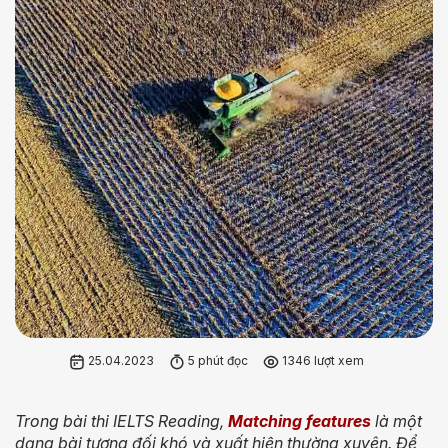
25.04.2023
5 phút đọc
1346 lượt xem
Trong bài thi IELTS Reading,
Matching features
là một
dạng bài tương đối khó và xuất hiện thường xuyên. Để