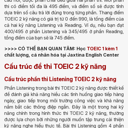
câu hỏi, được phân chia đều giữa hai phần thi. Mỗi phần
thi có điểm tối đa là 495 điểm, và điểm số sẽ được tính
dựa trên số câu trả lời đúng trong từng phần. Thang điểm
TOEIC 2 kỹ năng có giá trị từ 0 đến 990, là tổng điểm của
cả hai kỹ năng Listening và Reading. Ví dụ, nếu bạn đạt
400/495 ở phần Listening và 345/495 ở phần Reading,
tổng điểm của bạn sẽ là 745 điểm.
>>>> CÓ THỂ BẠN QUAN TÂM: Học
TOEIC 1 kèm 1
chất lượng, cá nhân hóa tại Jaxtina English Center
Cấu trúc đề thi TOEIC 2 kỹ năng
Cấu trúc phần thi Listening TOEIC 2 kỹ năng
Phần Listening trong bài thi TOEIC 2 kỹ năng được thiết kế
để đánh giá khả năng hiểu các tình huống giao tiếp hàng
ngày, giao tiếp trong môi trường công việc và khả năng
nắm bắt các thông điệp ngắn. Đây là một trong hai kỹ
năng chính trong hình thức thi TOEIC 2 kỹ năng, thường
được lựa chọn bởi những người muốn tập trung cải thiện
kỹ năng nghe hiểu thực tế. Bài thi Listening gồm 4 phần