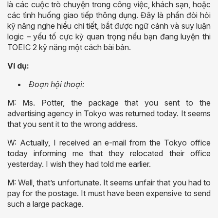
là các cuộc trò chuyện trong công việc, khách sạn, hoặc
các tình huống giao tiếp thông dụng. Đây là phần đòi hỏi
kỹ năng nghe hiểu chi tiết, bắt được ngữ cảnh và suy luận
logic – yếu tố cực kỳ quan trọng nếu bạn đang luyện thi
TOEIC 2 kỹ năng một cách bài bản.
Ví dụ:
Đoạn hội thoại:
M: Ms. Potter, the package that you sent to the
advertising agency in Tokyo was returned today. It seems
that you sent it to the wrong address.
W: Actually, I received an e-mail from the Tokyo office
today informing me that they relocated their office
yesterday. I wish they had told me earlier.
M: Well, that’s unfortunate. It seems unfair that you had to
pay for the postage. It must have been expensive to send
such a large package.