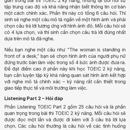
giản trong bài thi TOEIC 2 kỹ năng, nhưng lại đòi hỏi sự
tập trung cao độ và khả năng nhận biết thông tin cơ bản
một cách chính xác. Phần thi này có tổng 6 câu hỏi. Thí
sinh sẽ nghe một câu mô tả ngắn về một hình ảnh và phải
chọn câu trả lời tương ứng với hình ảnh đó. Mỗi câu hỏi sẽ
có 4 lựa chọn, và thí sinh cần chọn câu trả lời đúng nhất
dựa trên mô tả đã nghe.
Nếu bạn nghe một câu như “The woman is standing in
front of a desk,” bạn sẽ chọn hình ảnh của người phụ nữ
đứng trước bàn làm việc trong số 4 bức ảnh được đưa ra.
Để đạt điểm cao ở phần này khi học TOEIC 2 kỹ năng,
bạn cần luyện tập kỹ khả năng quan sát hình ảnh kết hợp
với nghe mô tả chính xác – kỹ năng rất cần thiết trong
giao tiếp thực tế và môi trường làm việc.
Listening Part 2 – Hỏi đáp
Phần Listening TOEIC Part 2 gồm 25 câu hỏi và là phần
quan trọng trong bài thi TOEIC 2 kỹ năng. Mỗi câu hỏi sẽ
được đọc một lần và được đi kèm với 3 câu trả lời lựa
chọn. Các câu hỏi thường là câu hỏi về các tình huống