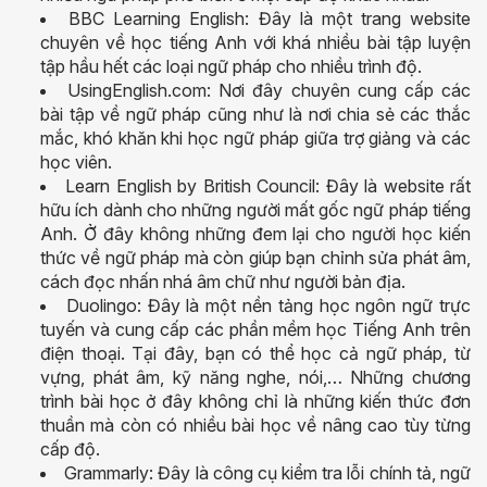
BBC Learning English: Đây là một trang website
chuyên về học tiếng Anh với khá nhiều bài tập luyện
tập hầu hết các loại ngữ pháp cho nhiều trình độ.
UsingEnglish.com: Nơi đây chuyên cung cấp các
bài tập về ngữ pháp cũng như là nơi chia sẻ các thắc
mắc, khó khăn khi học ngữ pháp giữa trợ giảng và các
học viên.
Learn English by British Council: Đây là website rất
hữu ích dành cho những người mất gốc ngữ pháp tiếng
Anh. Ở đây không những đem lại cho người học kiến
thức về ngữ pháp mà còn giúp bạn chỉnh sửa phát âm,
cách đọc nhấn nhá âm chữ như người bản địa.
Duolingo: Đây là một nền tảng học ngôn ngữ trực
tuyến và cung cấp các phần mềm học Tiếng Anh trên
điện thoại. Tại đây, bạn có thể học cả ngữ pháp, từ
vựng, phát âm, kỹ năng nghe, nói,… Những chương
trình bài học ở đây không chỉ là những kiến thức đơn
thuần mà còn có nhiều bài học về nâng cao tùy từng
cấp độ.
Grammarly: Đây là công cụ kiểm tra lỗi chính tả, ngữ