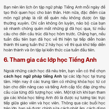
Bạn nên lên lịch ôn tập ngữ pháp Tiếng Anh mỗi ngày để
tạo thói quen học cho bản thân. Hơn nữa, đặc điểm của
môn ngữ pháp là rất dễ quên nếu không được ôn tập
thường xuyên. Chỉ cần không ôn luyện, não bộ của bạn
sẽ nhanh chóng quên mất những gì đã học qua, từ mẫu
câu cho đến cấu trúc đã học hôm trước. Chẳng hạn, nếu
tuần đầu tiên bạn đã học về thì hiện tại tiếp diễn hoàn
thành thì sang tuần thứ 2 hãy học về thì quá khứ tiếp diễn
hoàn thành và ôn tập lại kiến thức của tuần đầu tiên.
6. Tham gia các lớp học Tiếng Anh
Ngoài những cách học đã nêu trên, bạn vẫn có thể chọn
cách học ngữ pháp tiếng Anh
tại các lớp học tại trung
tâm. Hiện nay ở các trung tâm có những khóa học từ cơ
bản cho đến nâng cao và tiếng Anh cấp tốc đáp ứng nhu
cầu của từng đối tượng học viên. Một lợi ích khi bạn tham
gia các khóa học tiếng Anh đó là được sự tương tác trực
tiếp giữa giáo viên và học viên. Thông qua các buổi học
trên lớp, bạn sẽ được chỉnh sửa cách phát âm, cách dùng