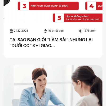
27.12.2025
19 phút đọc
1275 xem
TẠI SAO BẠN GIỎI “LÀM BÀI” NHƯNG LẠI
“DƯỚI CƠ” KHI GIAO…