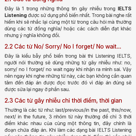
Đây là 1 trong những thông tin gây nhiễu trong
IELTS
Listening
được sử dụng phổ biến nhất. Trong bài nghe rất
hiếm khi sẽ nhắc lại cùng một từ trong câu hỏi mà thường
dùng các từ đồng nghĩa/ hoặc các cách diễn đạt khác
nhưng ý nghĩa không đổi.
2.2 Các từ No/ Sorry/ No I forget/ No wait…
Đây là kiểu bẫy phổ biến trong bài thi Listening IELTS,
người nói thường sẽ dùng những từ gây nhiễu như: no,
sorry/ no I forget/ no wait ngay khi nhận ra mình sai. Vậy
nên ngay khi nghe những từ này, các bạn không cần quan
tâm đến đáp án được đọc trước đó vì đáp án đúng sẽ
được sửa lại ngay ở phần sau.
2.3 Các từ gây nhiễu chỉ thời điểm, thời gian
Thường là các từ như: last/previous/in the past, this/now,
next/ in the future, 3 nhóm từ này thường để chỉ 3 thời
điểm khác nhau của cùng một thông tin, đây chính là
đoạn chứa đáp án. Khi làm các dạng bài IELTS Listening