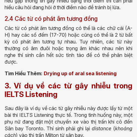
nếu gặp thông tin gây nhiễu dạng thời điểm thì cần phải
hiểu câu hỏi đang hỏi ở thời điểm nào để tránh bị lừa.
2.4 Các từ có phát âm tương đồng
Các từ có phát âm tương đồng có thể là các chữ cái (A-
H) hay các số đếm (17-70) hoặc cũng có thể là 2 từ bất
kỳ có phát âm tương tự nhau. Tuy nhiên, các từ này
thường có âm đuôi hoặc trọng âm khác nhau nên khi
nghe thí sinh cần hết sức tỉnh táo để có thể phân biệt
được.
Tìm Hiểu Thêm:
Drying up of aral sea listening
3. Ví dụ về các từ gây nhiễu trong
IELTS Listening
Sau đây là ví dụ về các từ gây nhiễu này được lấy từ một
bài thi IELTS Listening thực tế. Trong tình huống này, một
phụ nữ đang đặt một chuyến xe vào thị trấn khi cô đến
Sân bay Toronto. Thí sinh phải ghi lại
distance
(
khoảng
cách
) vào thị trấn Milton từ sân bay.