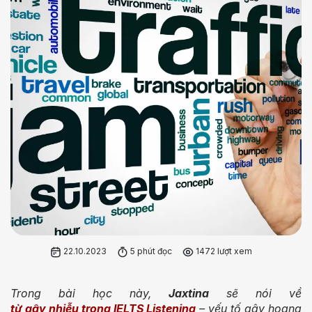
22.10.2023
5 phút đọc
1472 lượt xem
Trong bài học này,
Jaxtina
sẽ nói về
từ gây nhiễu trong IELTS Listening
– yếu tố gây hoang