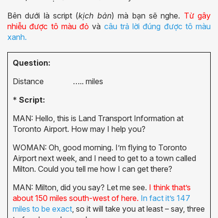
Bên dưới là script (
kịch bản
) mà bạn sẽ nghe.
Từ gây
nhiễu được tô màu đỏ
và
câu trả lời đúng được tô màu
xanh.
Question:
Distance ….. miles
*
Script:
MAN: Hello, this is Land Transport Information at
Toronto Airport. How may I help you?
WOMAN: Oh, good morning. I’m flying to Toronto
Airport next week, and I need to get to a town called
Milton. Could you tell me how I can get there?
MAN: Milton, did you say? Let me see.
I think that’s
about 150 miles south-west of here.
In fact it’s 147
miles to be exact
, so it will take you at least – say, three