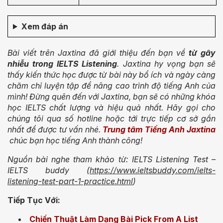
Xem đáp án
Bài viết trên Jaxtina đã giới thiệu đến bạn về
từ gây
nhiễu trong IELTS Listening
. Jaxtina hy vọng bạn sẽ
thấy kiến thức học được từ bài này bổ ích và ngày càng
chăm chỉ luyện tập để nâng cao trình độ tiếng Anh của
mình! Đừng quên đến với Jaxtina, bạn sẽ có những khóa
học IELTS chất lượng và hiệu quả nhất. Hãy gọi cho
chúng tôi qua số hotline hoặc tới trực tiếp cơ sở gần
nhất để được tư vấn nhé.
Trung tâm Tiếng Anh Jaxtina
chúc bạn học tiếng Anh thành công!
Nguồn bài nghe tham khảo từ: IELTS Listening Test –
IELTS buddy
(
https://www.ieltsbuddy.com/ielts-
listening-test-part-1-practice.html
)
Tiếp Tục Với:
Chiến Thuật Làm Dạng Bài Pick From A List