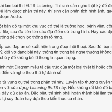
i làm bài thi IELTS Listening. Thí sinh cần nghe thật kỹ để đ
ể làm được phần thi này, thí sinh cần phân tích hình ảnh, g
g đoạn Audio.
 bản đồ tại một khu vực có thể là trường học, bệnh viện, cô
io
file
, sau đó tiền tên các địa điểm có trong hình. Hãy xác đ
rống để chọn lọc thông tin rõ ràng.
p các đáp án sẽ xuất hiện trong đoạn hội thoại. Sau đó, bạn 
ý, đối với dạng bài này, thông tin trong bài nghe thường không
 chú ý để không bỏ lỡ thông tin quan trọng.
sinh một Diagram miêu tả cấu trúc của một loại thiết bị hoặc
cô
n điền và nghe theo thứ tự đánh số.
từ vựng cụ thể trong phần thi này. Luyện tập thường xuyên 
en với
các dạng Listening IELTS
này. Nếu không rất khó để b
 đầy đủ đáp án. Đặc biệt, t
hí sinh phải hoàn thành bài làm t
c tự suy đoán hay dựa theo kiến thức cá nhân.