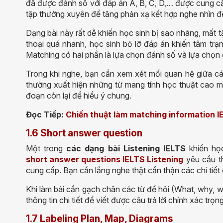
đã được đánh số với đáp án A, B, C, D,… được cung cấp
tập thường xuyên để tăng phản xạ kết hợp nghe nhìn 
Dạng bài này rất dễ khiến học sinh bị sao nhãng, mất tậ
thoại quá nhanh, học sinh bỏ lỡ đáp án khiến tâm trạng
Matching có hai phần là lựa chọn đánh số và lựa chọn
Trong khi nghe, bạn cần xem xét mối quan hệ giữa các
thường xuất hiện những từ mang tính học thuật cao
m
đoạn còn lại
để hiểu ý chung
.
Đọc Tiếp:
Chiến thuật làm matching information I
1.6 Short answer question
Một trong
các dạng bài Listening IELTS
khiến họ
short answer questions IELTS Listening
yêu cầu th
cung cấp. Bạn cần lắng nghe thật cẩn thận các chi tiết
Khi làm bài cần gạch chân các từ để hỏi (What, why, w
thông tin chi tiết để viết được câu trả lời chính xác trọ
1.7 Labeling Plan, Map, Diagrams