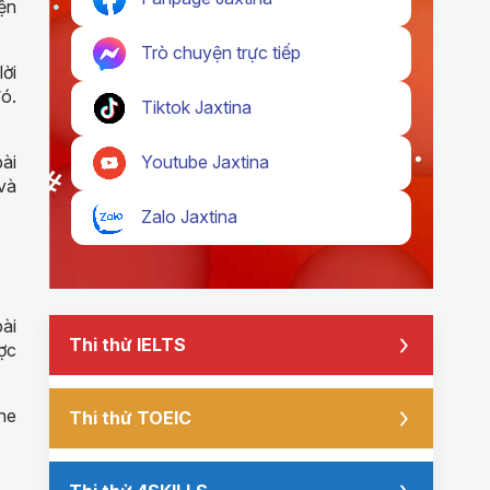
yện
Trò chuyện trực tiếp
lời
đó.
Tiktok Jaxtina
Youtube Jaxtina
ài
và
Zalo Jaxtina
ài
Thi thử IELTS
ược
ghe
Thi thử TOEIC