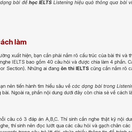
c dạng bài để
học IELTS
Listening hiệu quả
thông qua bài vi
cách làm
ường xuất hiện, bạn cần phải nắm rõ cấu trúc của bài thi và t
g nghe IELTS bao gồm 40 câu hỏi và được chia làm 4 phần. C
t or Section). Những ai đang
ôn thi IELTS
cũng cần nắm rõ c
bạn nên tiến hành tìm hiểu sâu về
các dạng bài trong Listeni
g bài. Ngoài ra, phần nội dung dưới đây còn chia sẻ về cách 
ỗi câu có 3 đáp án A,B,C. Thí sinh cần nghe thật kỹ nội du
he, thí sinh nên đọc lướt qua các câu hỏi và gạch chân các 