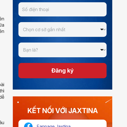
ên
ữa
nên
Đăng ký
bài
thì
 dễ
KẾT NỐI VỚI JAXTINA
câu
Fanpage Jaxtina