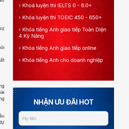
ao
›
Khoá luyện thi IELTS 0 - 8.0+
›
Khóa luyện thi TOEIC 450 - 650+
 sự
›
Khóa tiếng Anh giao tiếp Toàn Diện
4 Kỹ Năng
ỏi
›
Khóa tiếng Anh giao tiếp online
ất
›
Khóa tiếng Anh cho doanh nghiệp
ng
ài
ông
NHẬN ƯU ĐÃI HOT
ầu
dự