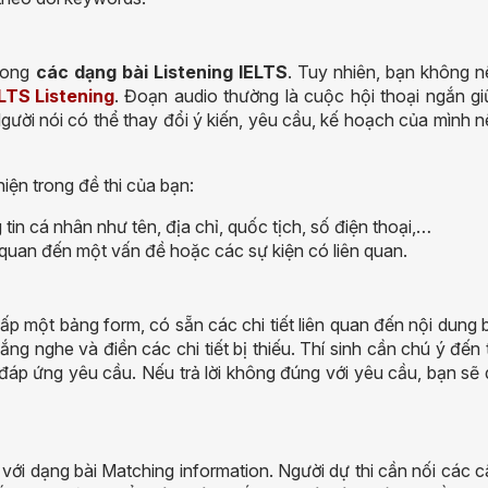
trong
các dạng bài Listening IELTS
. Tuy nhiên, bạn không n
LTS Listening
. Đoạn
a
udio thường là cuộc hội thoại ngắn gi
 Người nói có thể thay đổi ý kiến, yêu cầu, kế hoạch của mình 
hiện trong đề thi của bạn:
tin cá nhân như tên, địa chỉ, quốc tịch, số điện thoại,…
 quan đến một vấn đề hoặc các sự kiện có liên quan.
ấp một bảng form, có sẵn các chi tiết liên quan đến nội dung 
ng nghe và điền các chi tiết bị thiếu. Thí sinh cần chú ý đến 
ể đáp ứng yêu cầu. Nếu trả lời không đúng với yêu cầu, bạn sẽ
 với dạng bài Matching information. Người dự thi cần nối các 