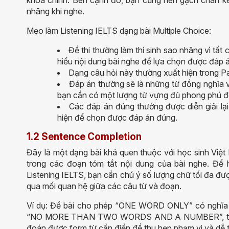
khóa chính. Bên cạnh đó, bạn cũng nên gạch chân keyw
nhãng khi nghe.
Mẹo làm Listening IELTS dạng bài Multiple Choice:
Đề thi thường làm th
í
sinh sao nhãng vì tất 
hiểu nội dung bài nghe để lựa chọn được đáp 
Dạng câu hỏi này thường xuất hiện trong
Pa
Đáp án thường sẽ là những từ đồng nghĩa v
bạn cần có một lượng từ vựng đủ phong phú để
Các đáp án đúng thường được diễn giải lạ
hiện để chọn được đáp án đúng.
1.2 Sentence Completion
Đây là một dạng bài khá quen thuộc với học sinh Việt
trong các đoạn tóm tắt nội dung của bài nghe. Để 
Listening IELTS, bạn cần chú ý số lượng chữ tối đa đư
qua mối quan hệ giữa các câu từ và đoạn.
Ví dụ: Đề bài cho phép “
ONE WORD
ONLY
” có nghĩ
“NO MORE
THAN
TWO WORDS AND A NUMBER”, tức 
đoán được form từ cần điền để thu hẹp phạm vi và dễ