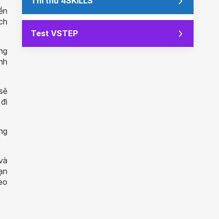
Thi thử 4SKILLS
iền
ạch
Test VSTEP
ng
ịnh
sẽ
 đi
ng
và
ạn
heo