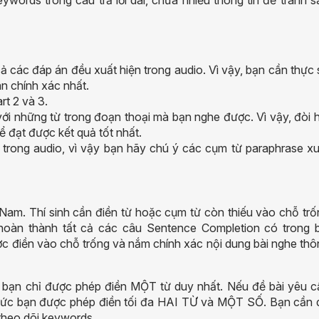
ords trong câu trả lời dài, chứa nhiều thông tin để tránh s
cả các đáp án đều xuất hiện trong
a
udio. Vì vậy, bạn cần thực
án chính xác nhất.
rt 2 và
3.
ới những từ trong đoạn thoại mà bạn nghe được. Vì vậy, đòi h
 đạt được kết quả tốt nhất.
i trong
a
udio, vì vậy bạn hãy chú ý các cụm từ paraphrase xu
 Nam. Thí sinh cần điền từ hoặc cụm từ còn thiếu vào chỗ trố
hoàn thành tất cả các câu Sentence Completion có trong b
ợc điền vào chỗ trống và nắm chính xác nội dung bài nghe th
a bạn chỉ được phép điền MỘT từ duy nhất. Nếu đề bài yêu c
bạn được phép điền tối đa HAI TỪ và MỘT SỐ. Bạn cần 
 theo dõi keywords.