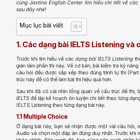
cùng Jaxtina English Center tìm hiểu chi tiết về cá
sau đây nhé!
Mục lục bài viết
1. Các dạng bài IELTS Listening và 
Trước khi tìm hiểu về các
dạng bài IELTS Listening
th
gian làm phần thi này.
Về cơ bản, bài kiểm tra kỹ năn
câu hỏi đều được sắp xếp theo đúng trình tự thi (Par
trúc này để có thể làm bài thi hiệu quả hơn.
Sau khi đã có cái nhìn tổng quan về
cấu trúc đề thi
, 
IELTS
để l
ập kế hoạch ôn luyện chi tiết theo từng dạn
IELTS Listening theo từng dạng bài này.
1.1 Multiple Choice
Ở dạng bài này, bạn sẽ nhận được một vài câu hỏi, m
Audio và chọn một đáp án đúng duy nhất. Trước khi ng