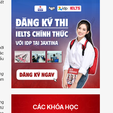
ết
hời
ác
ấu
ng
làm
ng
CÁC KHÓA HỌC
từ