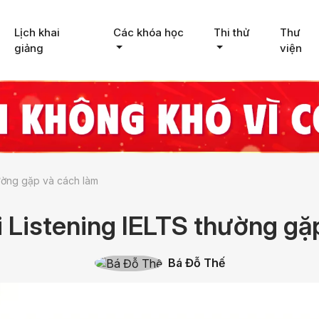
Lịch khai
Các khóa học
Thi thử
Thư
giảng
viện
ường gặp và cách làm
 Listening IELTS thường gặ
Bá Đỗ Thế