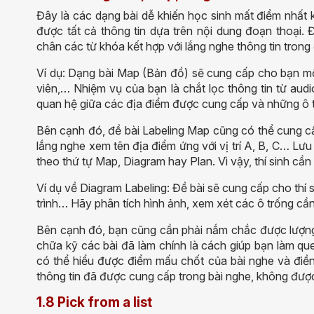
Đây là các dạng bài dễ khiến học sinh mất điểm nhất kh
được tất cả thông tin dựa trên nội dung đoạn thoại. Đ
chân các từ khóa kết hợp với lắng nghe thông tin tron
Ví dụ: Dạng bài Map (Bản đồ) sẽ cung cấp cho bạn một
viên,… Nhiệm vụ của bạn là chắt lọc thông tin từ
a
ud
quan hệ giữa các địa điểm được cung cấp và những ô t
Bên cạnh đó, đề bài Labeling Map cũng có thể cung cấ
lắng nghe xem tên địa điểm ứng với vị trí A, B, C…
Lưu 
theo thứ tự Map, Diagram hay Plan. Vì vậy, thí sinh cần
Ví dụ về Diagram Labeling:
Đề bài sẽ cung cấp cho thí 
trình
… Hãy phân tích hình ảnh, xem xét các ô trống cầ
Bên cạnh đó, bạn cũng cần phải nắm chắc được lượng 
chữa kỹ các bài đã làm chính là cách giúp bạn làm qu
có thể hiểu được điểm mấu chốt của bài nghe và điền
thông tin đã được cung cấp trong bài nghe, không đượ
1.8 Pick from a list