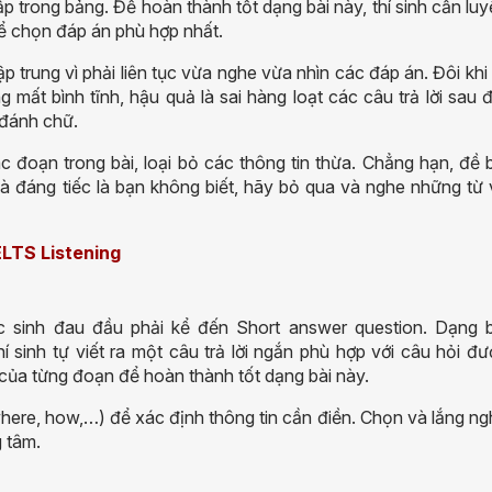
 trong bảng. Để hoàn thành tốt dạng bài này, thí sinh cần lu
để chọn đáp án phù hợp nhất.
p trung vì phải liên tục vừa nghe vừa nhìn các đáp án. Đôi khi 
 mất bình tĩnh, hậu quả là sai hàng loạt các câu trả lời sau 
 đánh chữ.
 đoạn trong bài, loại bỏ các thông tin thừa. Chẳng hạn, đề b
à đáng tiếc là bạn không biết
, hãy bỏ qua và nghe những
từ 
ELTS Listening
c sinh đau đầu phải kể đến Short answer question. Dạng b
í sinh tự viết ra một câu trả lời ngắn phù hợp với câu hỏi đ
 của từng đoạn để hoàn thành tốt dạng bài này.
here, how,…) để xác định thông tin cần điền. Chọn và lắng n
ng tâm.