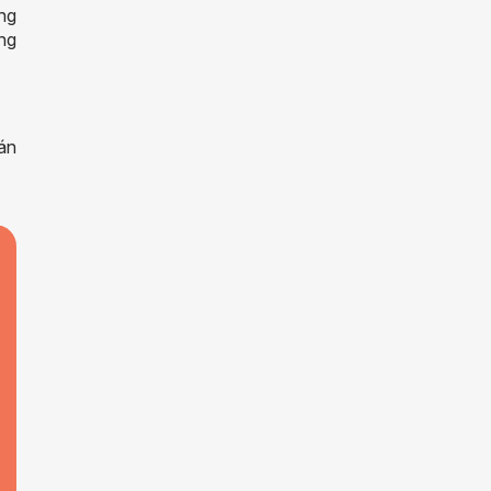
ổng
ong
án