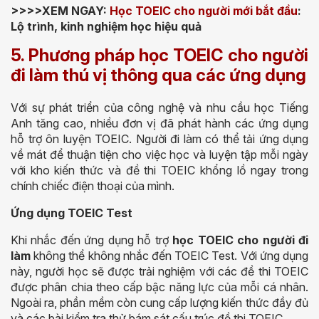
>>>>XEM NGAY:
Học TOEIC cho người mới bắt đầu
:
Lộ trình, kinh nghiệm học hiệu quả
5. Phương pháp học TOEIC cho người
đi làm thú vị thông qua các ứng dụng
Với sự phát triển của công nghệ và nhu cầu học Tiếng
Anh tăng cao, nhiều đơn vị đã phát hành các ứng dụng
hỗ trợ ôn luyện TOEIC. Người đi làm có thể tải ứng dụng
về mát để thuận tiện cho việc học và luyện tập mỗi ngày
với kho kiến thức và đề thi TOEIC khổng lồ ngay trong
chính chiếc điện thoại của mình.
Ứng dụng TOEIC Test
Khi nhắc đến ứng dụng hỗ trợ
học TOEIC cho người đi
làm
không thể không nhắc đến TOEIC Test. Với ứng dụng
này, người học sẽ được trải nghiệm với các đề thi TOEIC
được phân chia theo cấp bậc năng lực của mỗi cá nhân.
Ngoài ra, phần mềm còn cung cấp lượng kiến thức đầy đủ
và các bài kiểm tra thử bám sát cấu trúc đề thi TOEIC.