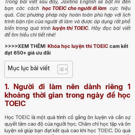
Trong bài viết sau đây, Jaxtina English sẽ bật mí đến
bạn các cách
học TOEIC cho người đi làm
cực hiệu
quả. Các phương pháp này hoàn toàn phù hợp với lịch
trình bận rộn của người đi làm và được áp dụng rất phổ
biến trong quá trình
luyện thi TOEIC
. Hãy đọc bài viết
để tìm hiểu chi tiết nhé!
>>>>XEM THÊM:
Khóa học luyện thi TOEIC
cam kết
đạt 650+ giá ưu đãi
Mục lục bài viết
1. Người đi làm nên d
ành riêng 1
khoảng thời gian trong ngày để học
TOEIC
Học TOEIC là một quá trình cố gắng ôn luyện và cần sự
quyết tâm cao độ của người học. Chăm chỉ học tập và ôn
luyện sẽ giúp bạn đạt kết quả cao khi học TOEIC. Dù quá