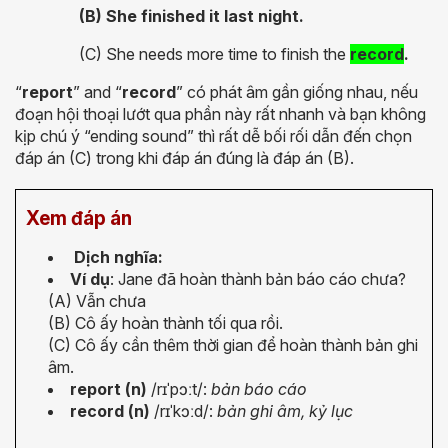
(B) She finished it last night.
(C) She needs more time to finish the
record
.
“
report
” and “
record
” có phát âm gần giống nhau, nếu
đoạn hội thoại lướt qua phần này rất nhanh và bạn không
kịp chú ý “ending sound” thì rất dễ bối rối dẫn đến chọn
đáp án (C) trong khi đáp án đúng là đáp án (B).
Xem đáp án
Dịch nghĩa:
Ví dụ
: Jane đã hoàn thành bản báo cáo chưa?
(A) Vẫn chưa
(B) Cô ấy hoàn thành tối qua rồi.
(C) Cô ấy cần thêm thời gian để hoàn thành bản ghi
âm.
report (n)
/r
ɪˈ
p
ɔː
t/
:
bản báo cáo
record (n)
/
r
ɪˈ
k
ɔː
d
/
:
bản ghi âm, kỷ lục