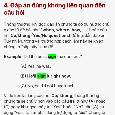
4. Đáp án đúng không liên quan đến
câu hỏi
Thông thường, khi đọc đáp án chúng ta có xu hướng chú
ý các từ để hỏi như “
when, where, how, …
” hoặc câu
hỏi
Có/không (Yes/No questions)
để loại dần đáp án.
Tuy nhiên, trong vài trường hợp cách làm này sẽ khiến
chúng ta “sập bẫy” của đề.
Example:
Did the boss
sign
the contract?
(A) Yes, he was.
(B) He’ll
sign
it right now.
(C) No, he did not have lunch.
Ví dụ trên là dạng câu hỏi
Có/ không
, thông thường
chúng ta sẽ chú ý hơn vào các câu trả lời như (A) hoặc
(C) ngay khi nghe thấy từ “Yes” hoặc “No”, câu (A) sử
dụng “was” là sai, phải dùng trợ động từ “did”. Chúng ta