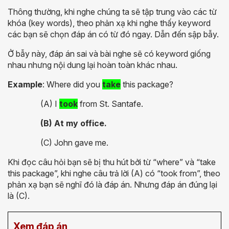
Thông thường, khi nghe chúng ta sẽ tập trung vào các từ
khóa (key words), theo phản xạ khi nghe thấy keyword
các bạn sẽ chọn đáp án có từ đó ngay. Dẫn đến sập bẫy.
Ở bẫy này, đáp án sai và bài nghe sẽ có keyword giống
nhau nhưng nội dung lại hoàn toàn khác nhau.
Example
: Where did you
take
this package?
(A) I
took
from St. Santafe.
(B) At my office.
(C) John gave me.
Khi đọc câu hỏi bạn sẽ bị thu hút bởi từ “where” và “take
this package”, khi nghe câu trả lời (A) có “took from”, theo
phản xạ bạn sẽ nghĩ đó là đáp án. Nhưng đáp án đúng lại
là (C).
Xem đáp án