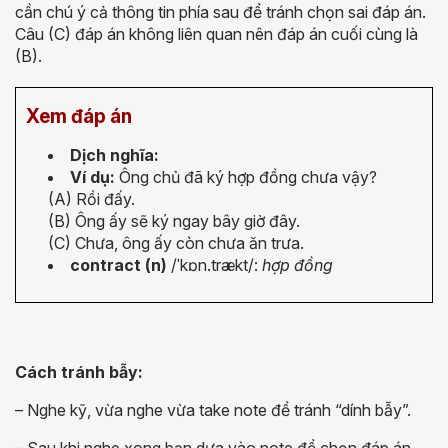
cần chú ý cả thông tin phía sau để tránh chọn sai đáp án.
Câu (C) đáp án không liên quan nên đáp án cuối cùng là
(B).
Xem đáp án
Dịch nghĩa:
Ví dụ:
Ông chủ đã ký hợp đồng chưa vậy?
(A) Rồi đấy.
(B) Ông ấy sẽ ký ngay bây giờ đây.
(C) Chưa, ông ấy còn chưa ăn trưa.
contract (n)
/
ˈ
k
ɒ
n.trækt/
:
hợp đồng
Cách tránh bẫy:
– Nghe kỹ, vừa nghe vừa take note để tránh “dính bẫy”.