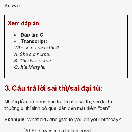
Answer:
Xem đáp án
Đáp án: C
Transcript:
Whose purse is this?
A. She’s a nurse.
B. This is a purse.
C. It’s Mary’s.
3. Câu trả lời sai thì/sai đại từ:
Những lỗi nhỏ trong câu trả lời như sai thì, sai đại từ
thường bị thí sinh bỏ qua, dẫn đến mất điểm “oan”.
Example:
What did Jane give to you on your birthday?
(A) She gives me a fiction novel.