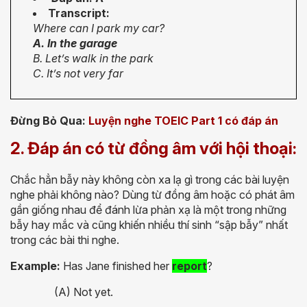
Transcript:
Where can I park my car?
A. In the garage
B. Let’s walk in the park
C. It’s not very far
Đừng Bỏ Qua:
Luyện nghe TOEIC Part 1 có đáp án
2. Đáp án có từ đồng âm với hội thoại:
Chắc hẳn bẫy này không còn xa lạ gì trong các bài luyện
nghe phải không nào? Dùng từ đồng âm hoặc có phát âm
gần giống nhau để đánh lừa phản xạ là một trong những
bẫy hay mắc và cũng khiến nhiều thí sinh “sập bẫy” nhất
trong các bài thi nghe.
Example:
Has Jane finished her
report
?
(A) Not yet.