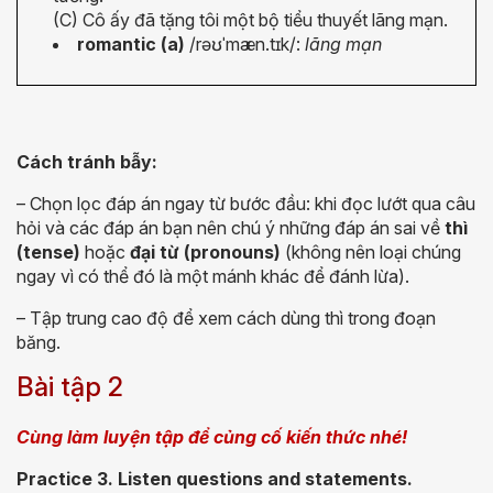
(C) Cô ấy đã tặng tôi một bộ tiểu thuyết lãng mạn.
romantic
(a)
/
r
əʊˈ
mæn.t
ɪ
k/
:
lãng mạn
Cách tránh bẫy:
– Chọn lọc đáp án ngay từ bước đầu: khi đọc lướt qua câu
hỏi và các đáp án bạn nên chú ý những đáp án sai về
thì
(tense)
hoặc
đại từ (pronouns)
(không nên loại chúng
ngay vì có thể đó là một mánh khác để đánh lừa).
– Tập trung cao độ để xem cách dùng thì trong đoạn
băng.
Bài tập 2
Cùng làm luyện tập để củng cố kiến thức nhé!
Practice 3. Listen questions and statements.