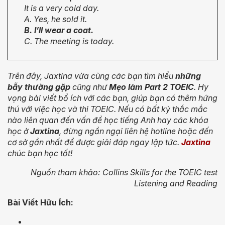
It is a very cold day.
A. Yes, he sold it.
B. I’ll wear a coat.
C. The meeting is today.
Trên đây, Jaxtina vừa cùng các bạn tìm hiểu
những
bẫy thường gặp
cũng như
Mẹo làm Part 2 TOEIC
. Hy
vọng bài viết bổ ích với các bạn, giúp bạn có thêm hứng
thú với việc học và thi TOEIC. Nếu có bất kỳ thắc mắc
nào liên quan đến vấn đề học tiếng Anh hay các khóa
học ở
Jaxtina
, đừng ngần ngại liên hệ hotline hoặc đến
cơ sở gần nhất để được giải đáp ngay lập tức.
Jaxtina
chúc bạn học tốt!
Nguồn tham khảo: Collins Skills for the TOEIC test
Listening and Reading
Bài Viết Hữu Ích: