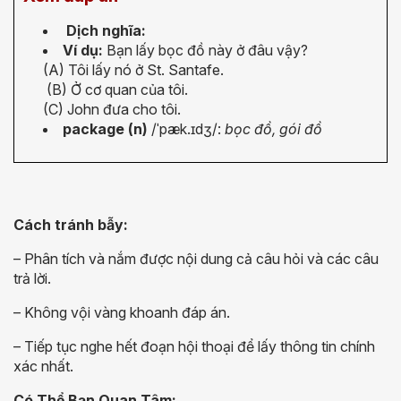
Dịch nghĩa:
Ví dụ:
Bạn lấy bọc đồ này ở đâu vậy?
(A) Tôi lấy nó ở St. Santafe.
(B) Ở cơ quan của tôi.
(C) John đưa cho tôi.
package (n)
/
ˈ
pæk.
ɪ
d
ʒ
/
:
bọc đồ, gói đồ
Cách tránh bẫy:
– Phân tích và nắm được nội dung cả câu hỏi và các câu
trả lời.
– Không vội vàng khoanh đáp án.
– Tiếp tục nghe hết đoạn hội thoại để lấy thông tin chính
xác nhất.
Có Thể Bạn Quan Tâm: