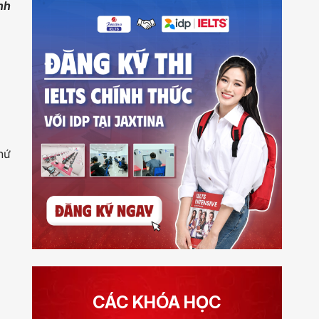
nh
khứ
CÁC KHÓA HỌC