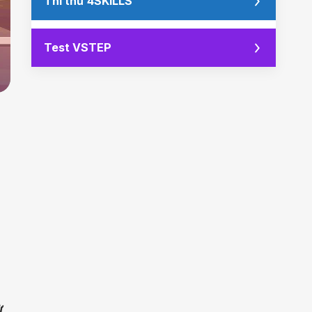
Thi thử 4SKILLS
Test VSTEP
ừ