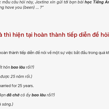
ác mẫu câu hỏi này, Jaxtina xin gửi tới bạn bài
học Tiếng A
ng have you (been) … ?”
à thì hiện tại hoàn thành tiếp diễn để hỏi
i hoàn thành tiếp diễn để nói về một sự việc bắt đầu trong quá 
t hôn
bao lâu
rồi?)
 được 25 năm rồi.)
rried for 25 years.
Bạn
đã chờ
cô ấy
bao lâu
rồi?)
 sáng.)