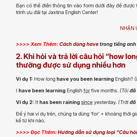
Bạn có thể điền thông tin vào form dưới đây để được t
trình ưu đãi tại Jaxtina English Center!
NHẬN 
>>>> Xem Thêm:
Cách dùng have
trong tiếng anh
2. Khi hỏi và trả lời câu hỏi “how lon
thường được sử dụng nhiều hơn
Ví dụ 1:
How long
have you been learning
English?
I
have been learning
English
for
five months.
(Tôi
đã
Ví dụ 2:
It
has been raining
since
yesterday.
(Trời
đã
Để ý hai ví dụ trên, chúng ta dùng ‘for’ + khoảng thời g
kể từ khi nào.
>>>> Đọc Thêm:
Hướng dẫn sử dụng loại “Câu hỏ