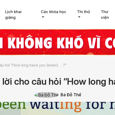
Lịch khai
Các khóa học
Thi thử
Thư
giảng
viện
câu hỏi “How long have you (been) … ?”
lời cho câu hỏi “How long h
Bá Đỗ Thế