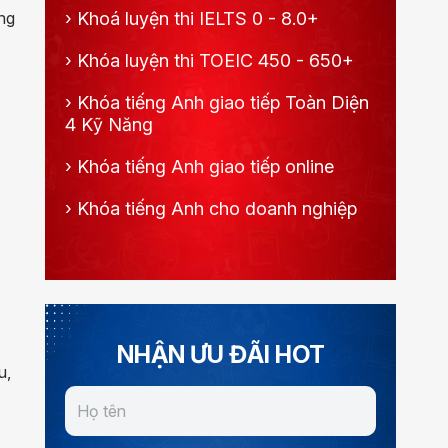
ơng
›
Khoá luyện thi IELTS 0 - 8.0+
›
Khóa luyện thi TOEIC 450 - 650+
›
Khóa tiếng Anh giao tiếp Toàn Diện
4 Kỹ Năng
›
Khóa tiếng Anh giao tiếp online
›
Khóa tiếng Anh cho doanh nghiệp
NHẬN ƯU ĐÃI HOT
u,