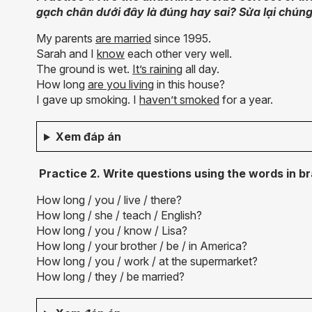
gạch chân dưới đây là đúng hay sai? Sửa lại chúng 
My parents
are married
since 1995.
Sarah and I
know
each other very well.
The ground is wet.
It’s raining
all day.
How long
are you living
in this house?
I gave up smoking. I
haven’t smoked
for a year.
Xem đáp án
Practice 2. Write questions using the words in b
How long / you / live / there?
How long / she / teach / English?
How long / you / know / Lisa?
How long / your brother / be / in America?
How long / you / work / at the supermarket?
How long / they / be married?