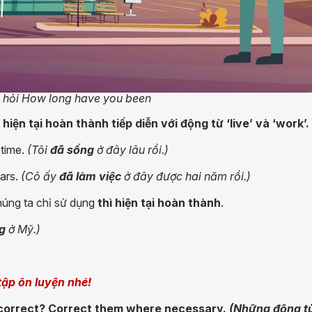
u hỏi How long have you been
hiện tại hoàn thành tiếp diễn với động từ ‘live’ và ‘work’.
 time.
(Tôi
đã sống
ở đây lâu rồi.)
ars.
(Cô ấy
đã làm việc
ở đây được hai năm rồi.)
húng ta chỉ sử dụng
thì hiện tại hoàn thành
.
g
ở Mỹ.)
tập ôn luyện nhé!
incorrect? Correct them where necessary.
(Những động t