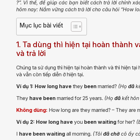
?”. Vì thế, để giúp các bạn biết cách trả lời chính x
hôm nay: Nắm vững cách trả lời cho câu hỏi “How lo
Mục lục bài viết
1. Ta dùng thì hiện tại hoàn thành v
và trả lời
Chúng ta sử dụng thì hiện tại hoàn thành và thì hiện tạ
và vẫn còn tiếp diễn ở hiện tại.
Ví dụ 1: How long have
they
been
married?
(Họ
đã
kế
They
have been
married for 25 years.
(Họ
đã
kết hôn
Không dùng:
How long are they married? – They are ma
Ví dụ 2: How long have
you
been
waiting
for her?
(
I
have
been
waiting
all morning.
(Tôi
đã chờ
cô ấy cả