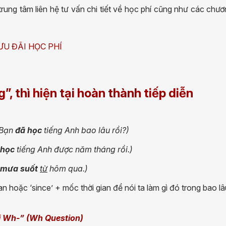
rung tâm liên hệ tư vấn chi tiết về học phí cũng như các chư
ƯU ĐÃI HỌC PHÍ
g”, thì hiện tại hoàn thành tiếp diễn
(Bạn
đã học
tiếng Anh bao lâu rồi?)
 học
tiếng Anh được năm tháng rồi.)
 mưa
suốt
từ
hôm qua.)
ian hoặc ‘since’ + mốc thời gian để nói ta làm gì đó trong bao lâ
i Wh-” (Wh Question)