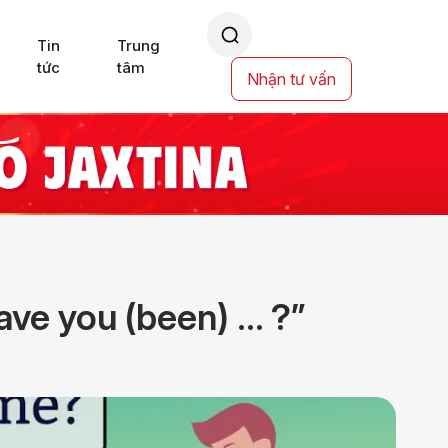
Tin
Trung
tức
tâm
Nhận tư vấn
ave you (been) … ?”