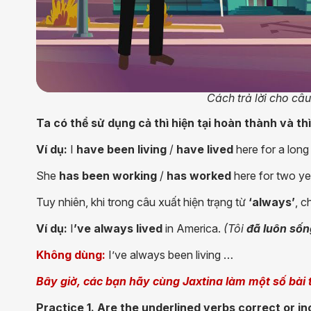
Cách trả lời cho câ
Ta có thể sử dụng cả thì hiện tại hoàn thành và thì 
Ví dụ:
I
have been living
/
have lived
here for a long
She
has been working
/
has worked
here for two ye
Tuy nhiên, khi trong câu xuất hiện trạng từ
‘always’
, c
Ví dụ:
I
’ve always lived
in America.
(Tôi
đã luôn sốn
Không
dùng:
I’ve always been living …
Bây giờ, các bạn hãy cùng Jaxtina làm một số bài 
Practice 1. Are the underlined verbs correct or 