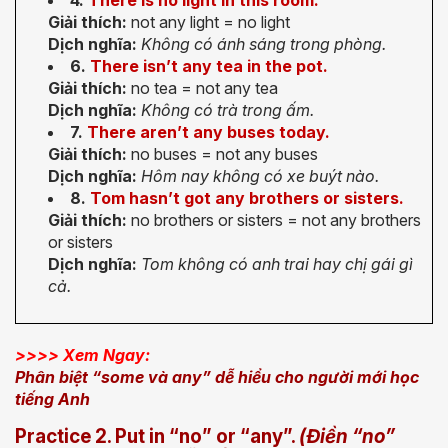
Giải thích:
not any light = no light
Dịch nghĩa:
Không có ánh sáng trong phòng.
6.
There isn’t any tea in the pot.
Giải thích:
no tea = not any tea
Dịch nghĩa:
Không có trà trong ấm.
7.
There aren’t any buses today.
Giải thích:
no buses = not any buses
Dịch nghĩa:
Hôm nay không có xe buýt nào.
8.
Tom hasn’t got any brothers or sisters.
Giải thích:
no brothers or sisters = not any brothers
or sisters
Dịch nghĩa:
Tom không có anh trai hay chị gái gì
cả.
>>>> Xem Ngay:
Phân biệt “some và any” dễ hiểu cho người mới học
tiếng Anh
Practice 2. Put in “no” or “any”.
(Điền “no”