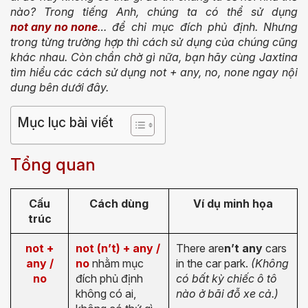
nào? Trong tiếng Anh, chúng ta có thể sử dụng
not any no none
… để chỉ mục đích phủ định. Nhưng
trong từng trường hợp thì cách sử dụng của chúng cũng
khác nhau. Còn chần chờ gì nữa, bạn hãy cùng Jaxtina
tìm hiểu các cách sử dụng not + any, no, none ngay nội
dung bên dưới đây.
Mục lục bài viết
Tổng quan
Cấu
Cách dùng
Ví dụ minh họa
trúc
not +
not (n’t) + any /
There are
n’t any
cars
any /
no
nhằm mục
in the car park.
(Không
no
đích phủ định
có bất kỳ chiếc ô tô
không có ai,
nào ở bãi đỗ xe cả.)