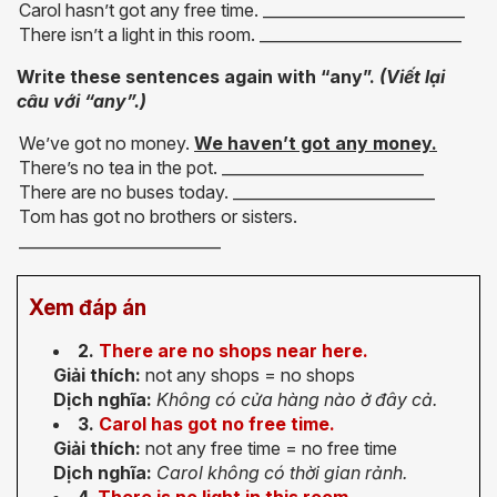
Carol hasn’t got any free time. __________________________
There isn’t a light in this room. __________________________
Write these sentences again with “any”.
(Viết lại
câu với “any”.)
We’ve got no money.
We haven’t got any money.
There’s no tea in the pot. __________________________
There are no buses today. __________________________
Tom has got no brothers or sisters.
__________________________
Xem đáp án
2.
There are no shops near here.
Giải thích:
not any shops = no shops
Dịch nghĩa:
Không có cửa hàng nào ở đây cả.
3.
Carol has got no free time.
Giải thích:
not any free time = no free time
Dịch nghĩa:
Carol không có thời gian rảnh.
4.
There is no light in this room.