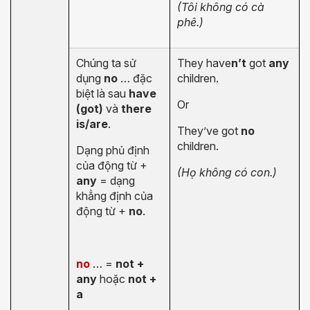
(Tôi không có cà
phê.)
Chúng ta sử
They have
n’t
got
any
dụng
no
… đặc
children.
biệt là sau
have
Or
(got)
và
there
is/are
.
They’ve got
no
children.
Dạng phủ định
của động từ +
(Họ không có con.)
any
= dạng
khẳng định của
động từ +
no
.
no
… =
not +
any
hoặc
not +
a