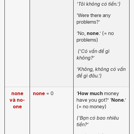
‘Tôi không có tiền.’)
‘Were there any
problems?’
‘No,
none
.’ (= no
problems)
(‘Có vấn đề gì
không?’
‘Không, không có vấn
đề gì đâu.’)
none
none
= 0
‘
How much
money
và
no-
have you got?’ ‘
None
.’
one
(= no money)
(‘Bạn có bao nhiêu
tiền?’