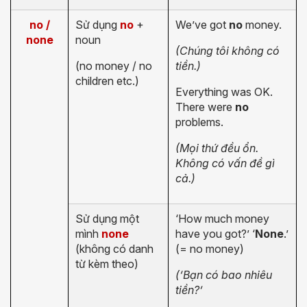
no /
Sử dụng
no
+
We’ve got
no
money.
none
noun
(Chúng tôi không có
(no money / no
tiền.)
children etc.)
Everything was OK.
There were
no
problems.
(Mọi thứ đều ổn.
Không có vấn đề gì
cả.)
Sử dụng một
‘How much money
mình
none
have you got?’ ‘
None
.’
(không có danh
(= no money)
từ kèm theo)
(‘Bạn có bao nhiêu
tiền?’