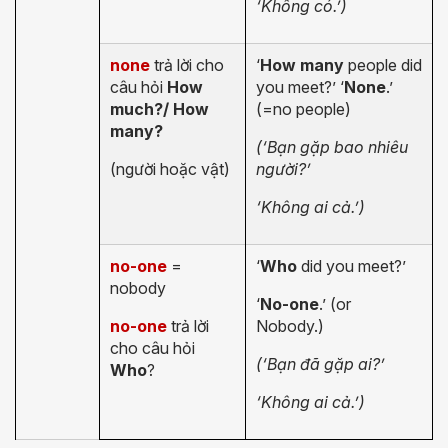
‘Không có.’)
none
trả lời cho
‘
How many
people did
câu hỏi
How
you meet?’ ‘
None
.’
much?/ How
(=no people)
many?
(‘Bạn gặp bao nhiêu
(người hoặc vật)
người?’
‘Không ai cả.’)
no-one
=
‘
Who
did you meet?’
nobody
‘
No-one
.’ (or
no-one
trả lời
Nobody.)
cho câu hỏi
(‘Bạn đã gặp ai?’
Who
?
‘Không ai cả.’)