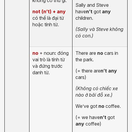
không có thứ gì.
Sally and Steve
not (n’t) + any
have
n’t
got
any
có thể là đại từ
children.
hoặc tính từ.
(Sally và Steve không
có con.)
no
+ noun
:
đóng
There are
no
cars in
vai trò là tính từ
the park.
và đứng trước
(= there are
n’t any
danh từ.
cars)
(Không có chiếc xe
nào ở bãi đỗ xe.)
We’ve got
no
coffee.
(= we have
n’t
got
any
coffee)