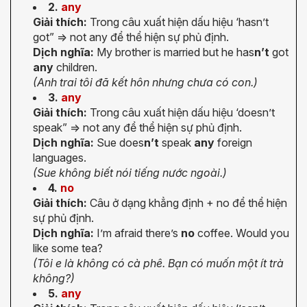
2.
any
Giải thích:
Trong câu xuất hiện dấu hiệu ‘hasn’t
got” => not any để thể hiện sự phủ định.
Dịch nghĩa:
My brother is married but he has
n’t
got
any
children.
(Anh trai tôi đã kết hôn nhưng chưa có con.)
3.
any
Giải thích:
Trong câu xuất hiện dấu hiệu ‘doesn’t
speak” => not any để thể hiện sự phủ định.
Dịch nghĩa:
Sue does
n’t
speak
any
foreign
languages.
(Sue không biết nói tiếng nước ngoài.)
4.
no
Giải thích:
Câu ở dạng khẳng định + no để thể hiện
sự phủ định.
Dịch nghĩa:
I’m afraid there’s
no
coffee. Would you
like some tea?
(Tôi e là không có cà phê. Bạn có muốn một ít trà
không?)
5.
any