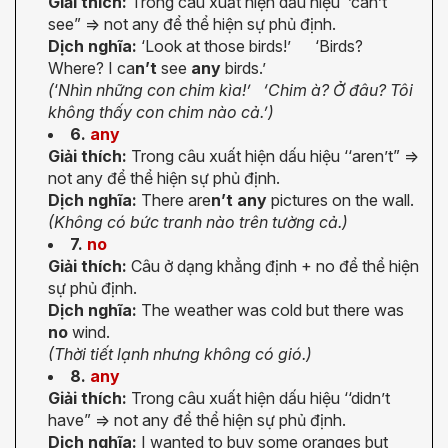
Giải thích:
Trong câu xuất hiện dấu hiệu ‘’can’t
see” => not any để thể hiện sự phủ định.
Dịch nghĩa:
‘Look at those birds!’ ‘Birds?
Where? I ca
n’t
see
any
birds.’
(
‘
Nhìn những con chim kìa!’ ‘Chim à? Ở đâu? Tôi
không thấy con chim nào cả.’)
6.
any
Giải thích:
Trong câu xuất hiện dấu hiệu ‘‘aren’t” =>
not any để thể hiện sự phủ định.
Dịch nghĩa:
There are
n’t any
pictures on the wall.
(Không có bức tranh nào trên tường cả.)
7.
no
Giải thích:
Câu ở dạng khẳng định + no để thể hiện
sự phủ định.
Dịch nghĩa:
The weather was cold but there was
no
wind.
(Thời tiết lạnh nhưng không có gió.)
8.
any
Giải thích:
Trong câu xuất hiện dấu hiệu ‘‘didn’t
have” => not any để thể hiện sự phủ định.
Dịch nghĩa:
I wanted to buy some oranges but