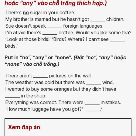
hoặc “any” vào chỗ trống thích hợp.)
There’s
no
sugar in your coffee.
My brother is married but he hasn’t got _______ children.
Sue doesn’t speak _______ foreign languages.
I’m afraid there’s _______ coffee. Would you like some tea?
‘Look at those birds!’ ‘Birds? Where? I can’t see _______
birds.’
Put in “no”, “any” or “none”.
(Đặt “no”, “any” hoặc
“none” vào chỗ trống.)
There aren’t _______ pictures on the wall.
The weather was cold but there was _______ wind.
I wanted to buy some oranges but they didn’t have
_______ in the shop.
Everything was correct. There were _______ mistakes.
‘How much luggage have you got?’ ‘_______.’
Xem đáp án