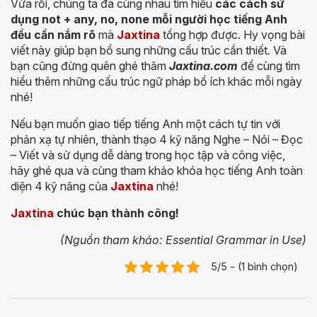
Vừa rồi, chúng ta đã cùng nhau tìm hiểu
các cách sử
dụng not + any, no, none mỗi người học tiếng Anh
đều cần nắm rõ
mà
Jaxtina
tổng hợp được. Hy vọng bài
viết này giúp bạn bổ sung những cấu trúc cần thiết. Và
bạn cũng đừng quên ghé thăm
Jaxtina.com
để cùng tìm
hiểu thêm những cấu trúc ngữ pháp bổ ích khác mỗi ngày
nhé!
Nếu bạn muốn giao tiếp tiếng Anh một cách tự tin với
phản xạ tự nhiên, thành thạo 4 kỹ năng Nghe – Nói – Đọc
– Viết và sử dụng dễ dàng trong học tập và công việc,
hãy ghé qua và cùng tham khảo khóa học tiếng Anh toàn
diện 4 kỹ năng của
Jaxtina
nhé!
Jaxtina
chúc bạn thành công!
(
Nguồn tham khảo:
Essential Grammar in Use)
5/5 - (1 bình chọn)