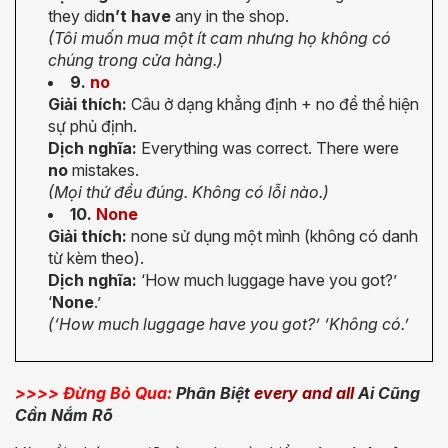
they did
n’t have
any in the shop.
(Tôi muốn mua một ít cam nhưng họ không có
chúng trong cửa hàng.)
9.
no
Giải thích:
Câu ở dạng khẳng định + no để thể hiện
sự phủ định.
Dịch nghĩa:
Everything was correct. There were
no
mistakes.
(Mọi thứ đều đúng. Không có lỗi nào.)
10.
None
Giải thích:
none sử dụng một mình (không có danh
từ kèm theo).
Dịch nghĩa:
‘How much luggage have you got?’
‘
None
.’
(‘How much luggage have you got?’ ‘Không có.’
>>>> Đừng Bỏ Qua:
Phân Biệt
every and all
Ai Cũng
Cần Nắm Rõ