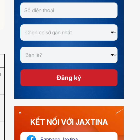
n
Đăng ký
KẾT NỐI VỚI JAXTINA
Fanpage Jaxtina