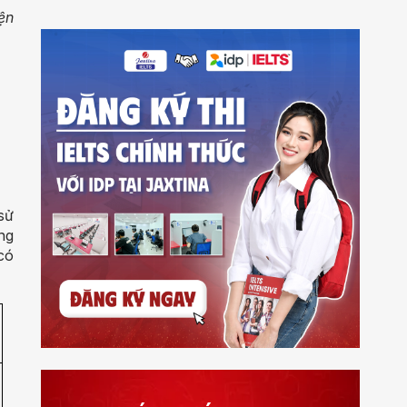
ện
sử
ồng
 có