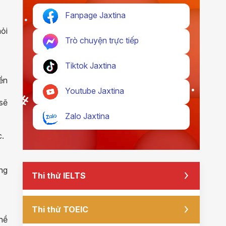
Fanpage Jaxtina
ỏi
Trò chuyện trực tiếp
Tiktok Jaxtina
ền
Youtube Jaxtina
sẽ
Zalo Jaxtina
c.
ong
Thi thử IELTS
Thi thử TOEIC
ghề