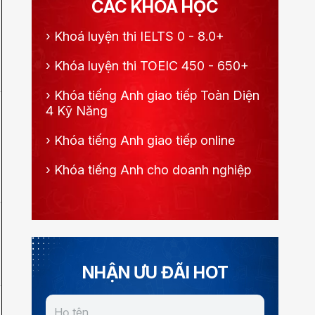
CÁC KHÓA HỌC
›
Khoá luyện thi IELTS 0 - 8.0+
›
Khóa luyện thi TOEIC 450 - 650+
›
Khóa tiếng Anh giao tiếp Toàn Diện
4 Kỹ Năng
›
Khóa tiếng Anh giao tiếp online
›
Khóa tiếng Anh cho doanh nghiệp
NHẬN ƯU ĐÃI HOT