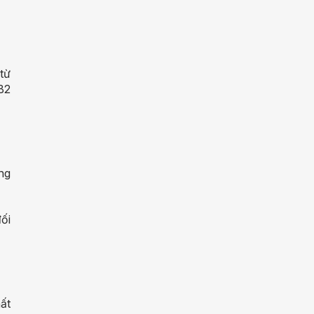
 từ
 B2
ng
đối
ất