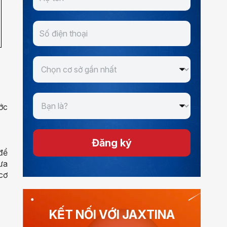
ớc
Đăng ký
 để
ưa
 cơ
KẾT NỐI VỚI JAXTINA