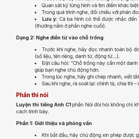
Quan sát kỹ từng hình và tìm điểm khác biệt
Trong quá trình nghe, đối chiếu với phán đ
Lưu ý
: Cả ba hình có thể được nhắc đến 
(thường nằm ở phần nghe cuối).
Dạng 2: Nghe điền từ vào chỗ trống
Trước khi nghe, hãy đọc nhanh toàn bộ đo
(số liệu, tên riêng, danh từ, động từ…).
Đặt câu hỏi: “Chỗ trống này cần một danh 
giúp bạn nghe chủ động hơn.
Trong lúc nghe, hãy ghi chép nhanh, viết tắ
Sau khi nghe, rà soát lại: chính tả, chia t
Phần thi nói
Luyện thi tiếng Anh C1
phần Nói đòi hỏi không chỉ kh
cách trình bày.
Phần 1: Giới thiệu và phỏng vấn
Khi bắt đầu, hãy chủ động xin phép được giớ