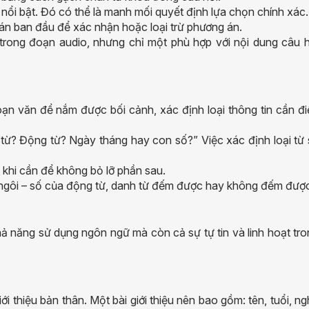
 nổi bật. Đó có thể là manh mối quyết định lựa chọn chính xác.
oán ban đầu để xác nhận hoặc loại trừ phương án.
trong đoạn audio, nhưng chỉ một phù hợp với nội dung câu h
ạn văn để nắm được bối cảnh, xác định loại thông tin cần đi
từ? Động từ? Ngày tháng hay con số?” Việc xác định loại từ 
t khi cần để không bỏ lỡ phần sau.
hì – ngôi – số của động từ, danh từ đếm được hay không đếm đượ
ả năng sử dụng ngôn ngữ mà còn cả sự tự tin và linh hoạt tr
i thiệu bản thân. Một bài giới thiệu nên bao gồm: tên, tuổi, n