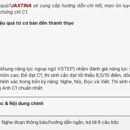
 quả?
JAXTINA
sẽ cung cấp hướng dẫn chi tiết, mẹo ôn luy
 chứng chỉ C1.
ệu quả từ cơ bản đến thành thạo
eo khung năng lực ngoại ngữ VSTEP) nhằm đánh giá năng lực 
ôn cao. Để đạt C1, thí sinh cần đạt tối thiểu 8,5/10 điểm, đ
chính xác trong bốn kỹ năng: Nghe, Nói, Đọc và Viết. Thí sinh
ng Anh C1 chuẩn nhất:
úc & Nội dung chính
1: Nghe đoạn thông báo/hướng dẫn ngắn, trả lời 8 câu trắc