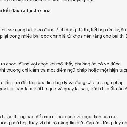
m kết đầu ra tại Jaxtina
với các dạng bài theo đúng định dạng đề thi, kết hợp rèn luyện
 lại trong nhiều bài đọc chính là từ khóa nền tảng cho bài thi
lựa chọn, đừng vội chọn khi mới thấy phương án có vẻ đúng.
 thi thường chỉ kiểm tra một điểm ngữ pháp hoặc một hiện tượ
ột lần nữa để đảm bảo tính hợp lý và đúng cấu trúc ngữ pháp.
á lâu, hãy tạm thời bỏ qua và quay lại sau, tránh bị mất cân 
o hoặc thông báo để nắm rõ bối cảnh và mục đích của nó.
không phù hợp thay vì chỉ cố gắng tìm một đáp án đúng duy nh