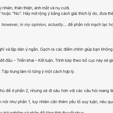
 nhiên, thân thiện, ánh mắt và nụ cười.
” hoặc “No”. Hãy mở rộng ý bằng cách giải thích lý do, đưa t
 however, in my opinion, actually
… để phần nói mạch lạc hơ
ghĩ và lập dàn ý ngắn. Gạch ra các điểm chính giúp bạn không
Mở đầu – Triển khai – Kết luận. Trình bày theo bố cục này sẽ g
. Tập trung làm rõ từng ý một cách hợp lý.
hủ đề ở phần 2, nhưng sẽ đi sâu hơn với các câu hỏi mang tí
 nói như phần 1, tuy nhiên cần thêm yếu tố suy luận, nêu qu
 trải nghiệm cá nhân để tăng tính thuyết phục.