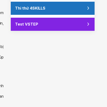
Thi thử 4SKILLS
hêm
n,
Test VSTEP
 bị
iúp
nh
an