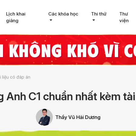
Lịch khai
Các khóa học
Thi thử
Thư
giảng
viện
i liệu có đáp án
g Anh C1 chuẩn nhất kèm tài
Thầy Vũ Hải Dương