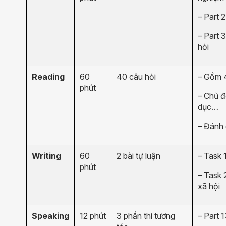
– Part 
– Part 
hỏi
Reading
60
40 câu hỏi
– Gồm 4
phút
– Chủ đ
dục…
– Đánh g
Writing
60
2 bài tự luận
– Task 
phút
– Task 
xã hội
Speaking
12 phút
3 phần thi tương
– Part 1