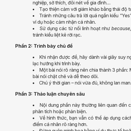
nghiệp, sở thích, đôi nét về gia đình…
Tạo thiện cảm với giám khảo bằng thái độ tự
Tránh những câu trả lời quá ngắn kiểu “Yes
ví dụ hoặc cảm nhận cá nhân.
Sử dụng các từ nối linh hoạt như
because,
tránh kiểu liệt kê rời rạc.
Phần 2: Trình bày chủ đề
Khi nhận được đề, hãy dành vài giây suy n
lạc hướng khi trình bày.
Một bài nói rõ ràng nên chia thành 3 phần: 
bài nói chặt chẽ và dễ theo dõi.
Chú ý thời gian – nói vừa đủ, không lan man
Phần 3: Thảo luận chuyên sâu
Nội dung phần này thường liên quan đến c
phân tích hoặc phản biện.
Về hình thức, bạn vẫn có thể áp dụng cách
điểm cá nhân rõ ràng hơn.
Đừng quên minh họa bằng ví dụ thực tế hoặc