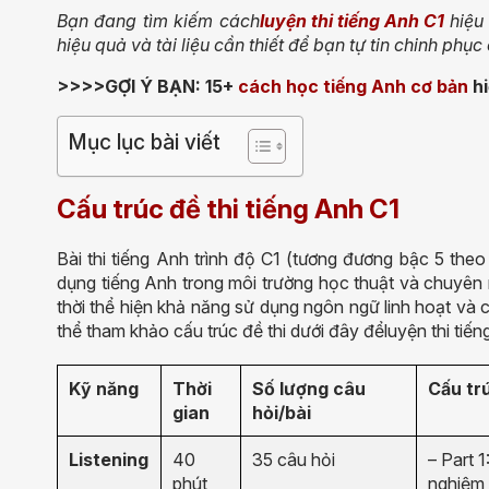
Bạn đang tìm kiếm cách
luyện thi tiếng Anh C1
hiệu
hiệu quả và tài liệu cần thiết để bạn tự tin chinh phục
>>>>GỢI Ý BẠN: 15+
cách học tiếng Anh cơ bản
hi
Mục lục bài viết
Cấu trúc đề thi tiếng Anh C1
Bài thi tiếng Anh trình độ C1 (tương đương bậc 5 th
dụng tiếng Anh trong môi trường học thuật và chuyên m
thời thể hiện khả năng sử dụng ngôn ngữ linh hoạt và 
thể tham khảo cấu trúc đề thi dưới đây đểluyện thi tiế
Kỹ năng
Thời
Số lượng câu
Cấu tr
gian
hỏi/bài
Listening
40
35 câu hỏi
– Part 
phút
nghiệm