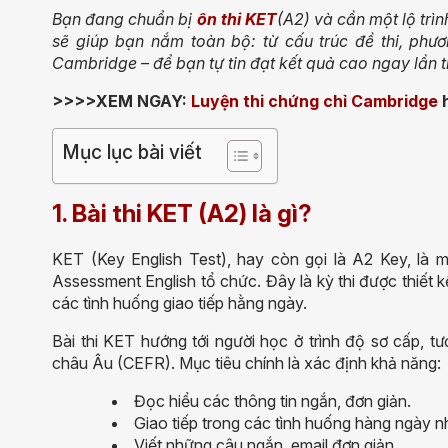
Bạn đang chuẩn bị
ôn thi KET
(A2) và cần một lộ trìn
sẽ giúp bạn nắm toàn bộ: từ cấu trúc đề thi, phươ
Cambridge – để bạn tự tin đạt kết quả cao ngay lần th
>>>>XEM NGAY:
Luyện thi chứng chỉ Cambridge
h
Mục lục bài viết
1. Bài thi KET (A2) là gì?
KET (Key English Test), hay còn gọi là A2 Key, là 
Assessment English tổ chức. Đây là kỳ thi được thiết 
các tình huống giao tiếp hằng ngày.
Bài thi KET hướng tới người học ở trình độ sơ cấp,
châu Âu (CEFR). Mục tiêu chính là xác định khả năng:
Đọc hiểu các thông tin ngắn, đơn giản.
Giao tiếp trong các tình huống hàng ngày nh
Viết những câu ngắn, email đơn giản.