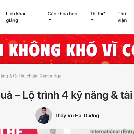
Lịch khai
Các khóa học
Thi thử
Thư
giảng
viện
 năng & tài liệu chuẩn Cambridge
uả – Lộ trình 4 kỹ năng & t
Thầy Vũ Hải Dương