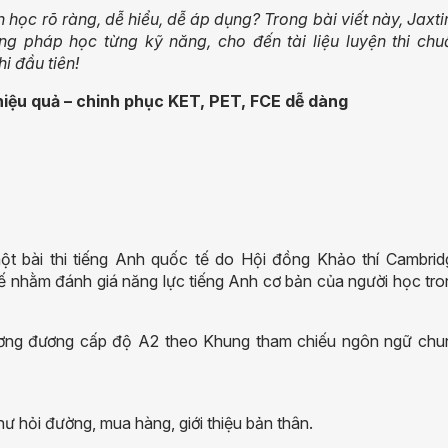
h học rõ ràng, dễ hiểu, dễ áp dụng? Trong bài viết này, Jaxt
ng pháp học từng kỹ năng, cho đến tài liệu luyện thi chu
i đầu tiên!
iệu quả – chinh phục KET, PET, FCE dễ dàng
một bài thi tiếng Anh quốc tế do Hội đồng Khảo thí Cambrid
kế nhằm đánh giá năng lực tiếng Anh cơ bản của người học tr
 tương đương cấp độ A2 theo Khung tham chiếu ngôn ngữ chu
ư hỏi đường, mua hàng, giới thiệu bản thân.