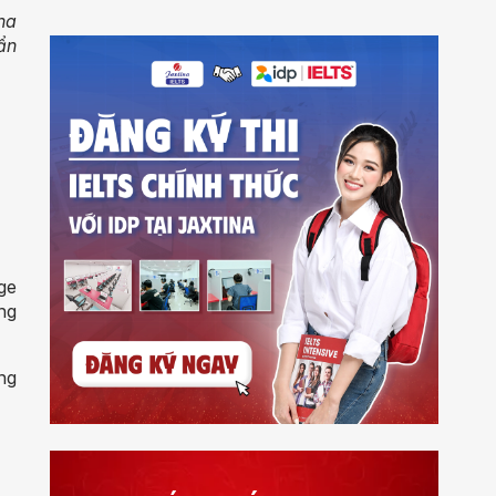
ina
ẩn
ge
ong
ng