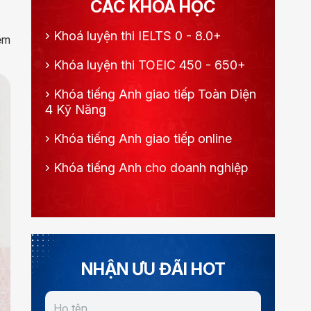
CÁC KHÓA HỌC
›
Khoá luyện thi IELTS 0 - 8.0+
ệm
›
Khóa luyện thi TOEIC 450 - 650+
›
Khóa tiếng Anh giao tiếp Toàn Diện
4 Kỹ Năng
›
Khóa tiếng Anh giao tiếp online
›
Khóa tiếng Anh cho doanh nghiệp
NHẬN ƯU ĐÃI HOT