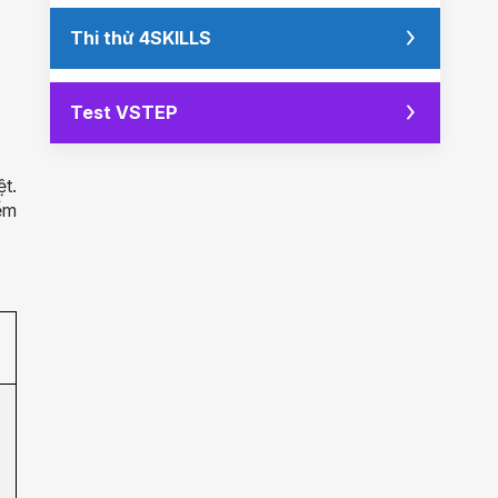
Thi thử 4SKILLS
Test VSTEP
ệt.
ểm