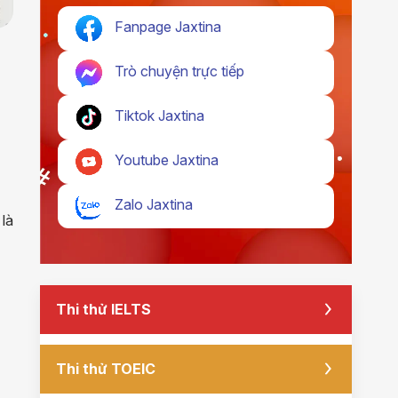
Fanpage Jaxtina
Trò chuyện trực tiếp
Tiktok Jaxtina
Youtube Jaxtina
Zalo Jaxtina
là
Thi thử IELTS
Thi thử TOEIC