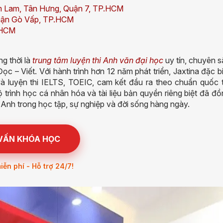
m Lam, Tân Hưng, Quận 7, TP.HCM
 Quận Gò Vấp, TP.HCM
.HCM
g thời là
trung tâm luyện thi Anh văn đại học
uy tín, chuyên s
c – Viết. Với hành trình hơn 12 năm phát triển, Jaxtina đặc b
và luyện thi IELTS, TOEIC, cam kết đầu ra theo chuẩn quốc t
rình học cá nhân hóa và tài liệu bản quyền riêng biệt đã đồ
 Anh trong học tập, sự nghiệp và đời sống hàng ngày.
 VẤN KHÓA HỌC
ễn phí - Hỗ trợ 24/7!