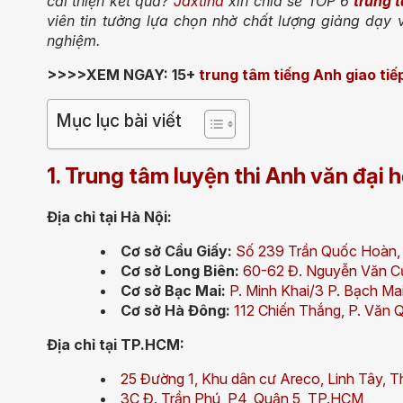
cải thiện kết quả?
Jaxtina
xin chia sẻ TOP 6
trung 
viên tin tưởng lựa chọn nhờ chất lượng giảng dạy vư
nghiệm.
>>>>XEM NGAY: 15+
trung tâm tiếng Anh giao tiế
Mục lục bài viết
1. Trung tâm luyện thi Anh văn đại 
Địa chỉ tại Hà Nội:
Cơ sở Cầu Giấy:
Số 239 Trần Quốc Hoàn, 
Cơ sở Long Biên:
60-62 Đ. Nguyễn Văn Cừ
Cơ sở Bạc Mai:
P. Minh Khai/3 P. Bạch Ma
Cơ sở Hà Đông:
112 Chiến Thắng, P. Văn Q
Địa chỉ tại TP.HCM:
25 Đường 1, Khu dân cư Areco, Linh Tây,
3C Đ. Trần Phú, P4, Quận 5, TP.HCM