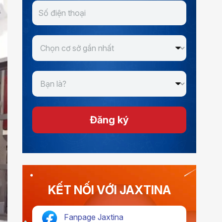
Đăng ký
KẾT NỐI VỚI JAXTINA
Fanpage Jaxtina