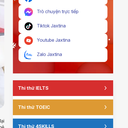
Trò chuyện trực tiếp
Tiktok Jaxtina
Youtube Jaxtina
Zalo Jaxtina
Thi thử IELTS
Thi thử TOEIC
đại
Thi thử 4SKILLS
hê