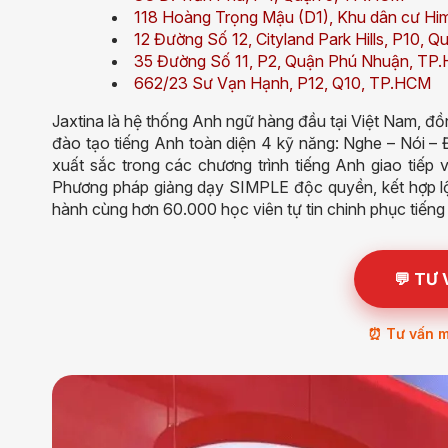
118 Hoàng Trọng Mậu (D1), Khu dân cư Hi
12 Đường Số 12, Cityland Park Hills, P10,
35 Đường Số 11, P2, Quận Phú Nhuận, TP
662/23 Sư Vạn Hạnh, P12, Q10, TP.HCM
Jaxtina là hệ thống Anh ngữ hàng đầu tại Việt Nam, đồn
đào tạo tiếng Anh toàn diện 4 kỹ năng: Nghe – Nói – Đọ
xuất sắc trong các chương trình tiếng Anh giao tiếp 
Phương pháp giảng dạy SIMPLE độc quyền, kết hợp lộ t
hành cùng hơn 60.000 học viên tự tin chinh phục tiếng
💬 TƯ
⏰ Tư vấn mi