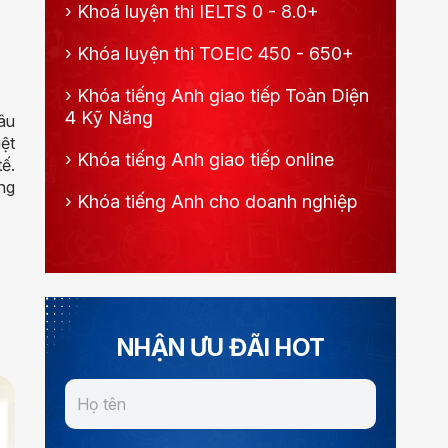
›
Khoá luyện thi IELTS 0 - 8.0+
›
Khóa luyện thi TOEIC 450 - 650+
›
Khóa tiếng Anh giao tiếp Toàn Diện
4 Kỹ Năng
âu
iệt
›
Khóa tiếng Anh giao tiếp online
ế.
ng
›
Khóa tiếng Anh cho doanh nghiệp
NHẬN ƯU ĐÃI HOT