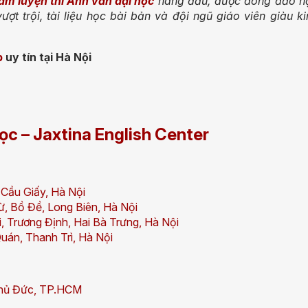
tâm luyện thi Anh văn đại học
hàng đầu, được đông đảo h
ợt trội, tài liệu học bài bản và đội ngũ giáo viên giàu ki
p
uy tín tại Hà Nội
học – Jaxtina English Center
Cầu Giấy, Hà Nội
, Bồ Đề, Long Biên, Hà Nội
i, Trương Định, Hai Bà Trưng, Hà Nội
uán, Thanh Trì, Hà Nội
 Thủ Đức, TP.HCM