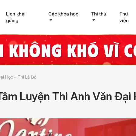
Lịch khai
Các khóa học
Thi thử
Thư
giảng
viện
i Học – Thi Là Đỗ
âm Luyện Thi Anh Văn Đại 