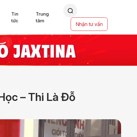
Tin
Trung
tức
tâm
Nhận tư vấn
Học – Thi Là Đỗ