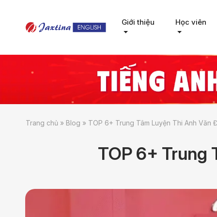
Giới thiệu
Học viên
Trang chủ
»
Blog
»
TOP 6+ Trung Tâm Luyện Thi Anh Văn Đạ
TOP 6+ Trung T