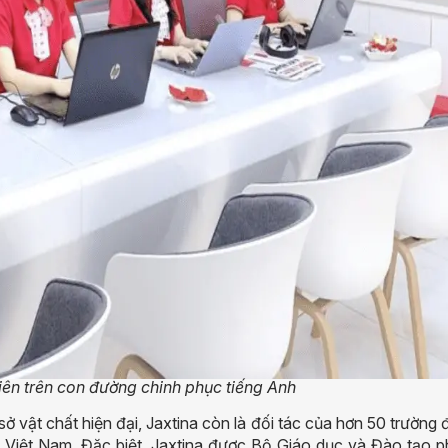
ên trên con đường chinh phục tiếng Anh
sở vật chất hiện đại, Jaxtina còn là đối tác của hơn 50 trường 
 Việt Nam. Đặc biệt, Jaxtina được Bộ Giáo dục và Đào tạo p