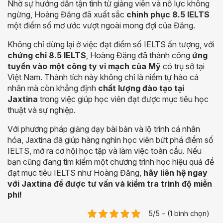
Nhờ sự hướng dẫn tận tình từ giảng viên và nỗ lực không
ngừng, Hoàng Đăng đã xuất sắc
chinh phục 8.5 IELTS
một điểm số mơ ước vượt ngoài mong đợi của Đăng.
Không chỉ dừng lại ở việc đạt điểm số IELTS ấn tượng, với
chứng chỉ 8.5 IELTS
, Hoàng Đăng đã thành công
ứng
tuyển vào một công ty vi mạch của Mỹ
có trụ sở tại
Việt Nam. Thành tích này không chỉ là niềm tự hào cá
nhân mà còn khẳng định
chất lượng đào tạo tại
Jaxtina
trong việc giúp học viên đạt được mục tiêu học
thuật và sự nghiệp.
Với phương pháp giảng dạy bài bản và lộ trình cá nhân
hóa, Jaxtina đã giúp hàng nghìn học viên bứt phá điểm số
IELTS, mở ra cơ hội học tập và làm việc toàn cầu. Nếu
bạn cũng đang tìm kiếm một chương trình học hiệu quả để
đạt mục tiêu IELTS như Hoàng Đăng,
hãy liên hệ ngay
với Jaxtina để được tư vấn và kiểm tra trình độ miễn
phí!
5/5 - (1 bình chọn)