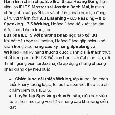
Hành trình chinh phục
8.5 IELTS
của
Hoàng Đăng
, học
viên lớp
IELTS Master tại Jaxtina Bạch Mai
, là minh
chứng cho sự quyết tâm và phương pháp học tập đúng
đắn. Với thành tích
9.0 Listening – 8.5 Reading – 8.0
Speaking – 7.5 Writing
, Hoàng Đăng đã xuất sắc đạt
được band điểm trong mơ
Bứt phá IELTS với phương pháp học tập tối ưu
Khi bắt đầu học tại Jaxtina, Hoàng Đăng gặp nhiều khó
khăn trong việc
nâng cao kỹ năng Speaking và
Writing
– hai kỹ năng thường được đánh giá là thách thức
nhất trong kỳ thi IELTS. Để giúp học viên đạt mục tiêu,
cô
Trinh
, giảng viên tại Jaxtina, đã áp dụng những phương
pháp giảng dạy hiệu quả:
Chiến lược cải thiện Writing
, tập trung vào cách
triển khai ý tưởng logic, tối ưu hóa bài viết theo tiêu chí
chấm điểm của IELTS.
Luyện tập Speaking chuyên sâu
, giúp học viên
tự tin hơn, mở rộng vốn từ và nâng cao khả năng diễn
đạt.