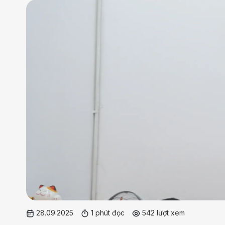
28.09.2025
1 phút đọc
542 lượt xem