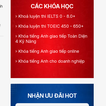
CÁC KHÓA HỌC
nh
›
Khoá luyện thi IELTS 0 - 8.0+
!
›
Khóa luyện thi TOEIC 450 - 650+
›
Khóa tiếng Anh giao tiếp Toàn Diện
4 Kỹ Năng
›
Khóa tiếng Anh giao tiếp online
›
Khóa tiếng Anh cho doanh nghiệp
NHẬN ƯU ĐÃI HOT