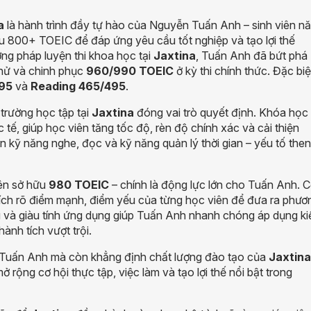
a
là hành trình đầy tự hào của Nguyễn Tuấn Anh – sinh viên n
 800+ TOEIC để đáp ứng yêu cầu tốt nghiệp và tạo lợi thế
ng pháp luyện thi khoa học tại
Jaxtina
, Tuấn Anh đã bứt phá
thử và chinh phục
960/990 TOEIC
ở kỳ thi chính thức. Đặc biệ
495
và
Reading 465/495
.
trường học tập tại
Jaxtina
đóng vai trò quyết định. Khóa học
c tế, giúp học viên tăng tốc độ, rèn độ chính xác và cải thiện
ện kỹ năng nghe, đọc và kỹ năng quản lý thời gian – yếu tố then
iên sở hữu
980 TOEIC
– chính là động lực lớn cho Tuấn Anh. 
 tích rõ điểm mạnh, điểm yếu của từng học viên để đưa ra phươ
ểu và giàu tính ứng dụng giúp Tuấn Anh nhanh chóng áp dụng ki
hành tích vượt trội.
 Tuấn Anh mà còn khẳng định chất lượng đào tạo của
Jaxtina
rộng cơ hội thực tập, việc làm và tạo lợi thế nổi bật trong