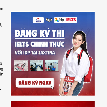
ăm
t,
Cô
ng
ến
.