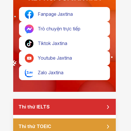
Fanpage Jaxtina
Trò chuyện trực tiếp
Tiktok Jaxtina
Youtube Jaxtina
Zalo Jaxtina
Thi thử IELTS
Thi thử TOEIC