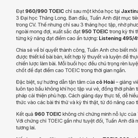
Đạt
960/990 TOEIC
chỉ sau một khóa học tại
Jaxtin
3 Đại học Thăng Long. Ban đầu, Tuấn Anh đặt mục tiêu
trong CV. Thế nhưng chỉ sau 3 tháng học tập, nhờ phươ
ngoài mong đợi, xuất sắc đạt
950 TOEIC
trong kỳ thi 
từng kỹ năng đạt điểm cao ấn tượng:
Listening 495/
Chia sẻ về bí quyết thành công, Tuấn Anh cho biết môi 
được thiết kế bài bản, kết hợp lý thuyết và luyện đề thự
chiến lược làm bài. Mỗi buổi học đều chú trọng rèn luy
chốt để đạt điểm cao TOEIC trong thời gian ngắn.
Đặc biệt, sự hướng dẫn tận tâm của
cô Hoài
– giảng v
luôn tạo bầu không khí học tập vui vẻ, đồng thời phân
pháp cải thiện phù hợp. Cách giảng dạy thực tế, dễ hi
thức vào các bài thi thử và kỳ thi thật, từ đó nâng cao t
Kết quả
960 TOEIC
không chỉ chứng minh nỗ lực của
Với chứng chỉ TOEIC gần như tuyệt đối, Tuấn Anh đã mở 
tương lai.