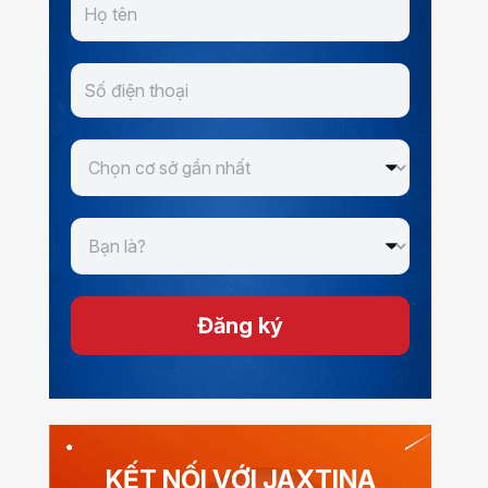
Đăng ký
KẾT NỐI VỚI JAXTINA