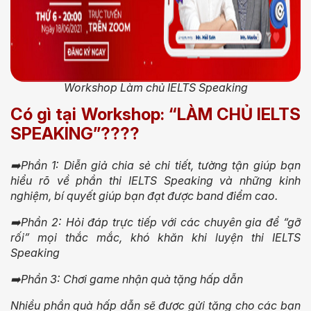
Workshop Làm chủ IELTS Speaking
Có gì tại Workshop: “LÀM CHỦ IELTS
SPEAKING”????
➡️Phần 1: Diễn giả chia sẻ chi tiết, tường tận giúp bạn
hiểu rõ về phần thi IELTS Speaking và những kinh
nghiệm, bí quyết giúp bạn đạt được band điểm cao.
➡️Phần 2: Hỏi đáp trực tiếp với các chuyên gia để “gỡ
rối” mọi thắc mắc, khó khăn khi luyện thi IELTS
Speaking
➡️Phần 3: Chơi game nhận quà tặng hấp dẫn
Nhiều phần quà hấp dẫn sẽ được gửi tặng cho các bạn