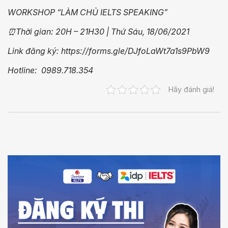
WORKSHOP “LÀM CHỦ IELTS SPEAKING”
⏰Thời gian: 20H – 21H30 | Thứ Sáu, 18/06/2021
Link đăng ký: https://forms.gle/DJfoLaWt7a1s9PbW9
Hotline: 0989.718.354
Hãy đánh giá!