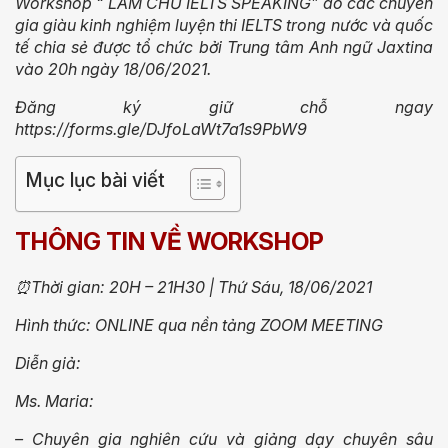
Workshop “ LÀM CHỦ IELTS SPEAKING” do các chuyên
gia giàu kinh nghiệm luyện thi IELTS trong nước và quốc
tế chia sẻ được tổ chức bởi Trung tâm Anh ngữ Jaxtina
vào 20h ngày 18/06/2021.
Đăng ký giữ chỗ ngay
https://forms.gle/DJfoLaWt7a1s9PbW9
Mục lục bài viết
THÔNG TIN VỀ WORKSHOP
⏰Thời gian: 20H – 21H30 | Thứ Sáu, 18/06/2021
Hình thức: ONLINE qua nền tảng ZOOM MEETING
‍Diễn giả:
Ms. Maria:
– Chuyên gia nghiên cứu và giảng dạy chuyên sâu