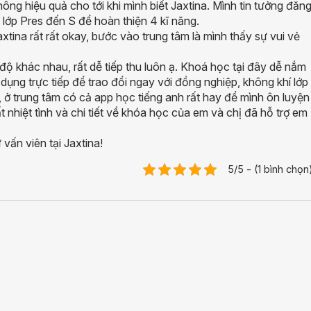
ng hiệu quả cho tới khi mình biết Jaxtina. Mình tin tưởng đăn
từ lớp Pres đến S để hoàn thiện 4 kĩ năng.
axtina rất rất okay, bước vào trung tâm là mình thấy sự vui vẻ
 độ khác nhau, rất dễ tiếp thu luôn ạ. Khoá học tại đây dễ nắm
ụng trực tiếp để trao đổi ngay với đồng nghiệp, không khí lớp
 ở trung tâm có cả app học tiếng anh rất hay để mình ôn luyện
t nhiệt tình và chi tiết về khóa học của em và chị đã hỗ trợ em
vấn viên tại Jaxtina!
5/5 - (1 bình chọn