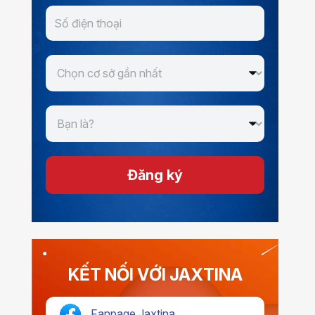
Đăng ký
KẾT NỐI VỚI JAXTINA
Fanpage Jaxtina