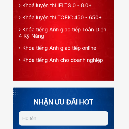
›
Khoá luyện thi IELTS 0 - 8.0+
›
Khóa luyện thi TOEIC 450 - 650+
›
Khóa tiếng Anh giao tiếp Toàn Diện
4 Kỹ Năng
›
Khóa tiếng Anh giao tiếp online
›
Khóa tiếng Anh cho doanh nghiệp
NHẬN ƯU ĐÃI HOT