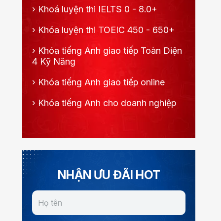
›
Khoá luyện thi IELTS 0 - 8.0+
›
Khóa luyện thi TOEIC 450 - 650+
›
Khóa tiếng Anh giao tiếp Toàn Diện
4 Kỹ Năng
›
Khóa tiếng Anh giao tiếp online
›
Khóa tiếng Anh cho doanh nghiệp
NHẬN ƯU ĐÃI HOT