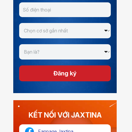
Đăng ký
KẾT NỐI VỚI JAXTINA
Fanpage Jaxtina