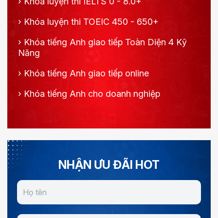
›
Khoá luyện thi IELTS 0 - 8.0+
›
Khóa luyện thi TOEIC 450 - 650+
›
Khóa tiếng Anh giao tiếp Toàn Diện 4 Kỹ
Năng
›
Khóa tiếng Anh giao tiếp online
›
Khóa tiếng Anh cho doanh nghiệp
NHẬN ƯU ĐÃI HOT