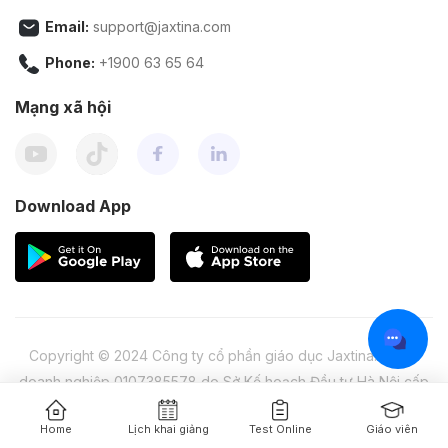
Email:
support@jaxtina.com
Phone:
+1900 63 65 64
Mạng xã hội
Download App
Copyright © 2024 Công ty cổ phần giáo dục Jaxtina. Mã số
doanh nghiệp 0107385578 do Sở Kế hoạch Đầu tư Hà Nội cấp
lần 1 ngày 04/04/2016
Home
Lịch khai giảng
Test Online
Giáo viên