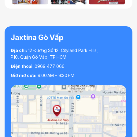
Jaxtina Gò Vấp
Địa chỉ:
12 Đường Số 12, Cityland Park Hills,
P10, Quận Gò Vấp, TP.HCM
Điện thoại:
0969 477 066
Giờ mở cửa:
9:00 AM – 9:30 PM