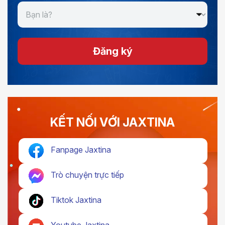
Đăng ký
KẾT NỐI VỚI JAXTINA
Fanpage Jaxtina
Trò chuyện trực tiếp
Tiktok Jaxtina