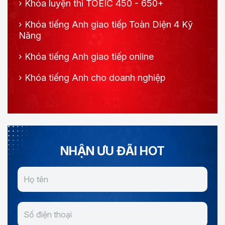
›
Khóa luyện thi TOEIC 450 - 650+
›
Khóa tiếng Anh giao tiếp Toàn Diện 4 Kỹ
Năng
›
Khóa tiếng Anh giao tiếp online
›
Khóa tiếng Anh cho doanh nghiệp
NHẬN ƯU ĐÃI HOT