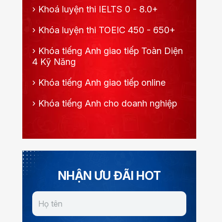
›
Khoá luyện thi IELTS 0 - 8.0+
›
Khóa luyện thi TOEIC 450 - 650+
›
Khóa tiếng Anh giao tiếp Toàn Diện
4 Kỹ Năng
›
Khóa tiếng Anh giao tiếp online
›
Khóa tiếng Anh cho doanh nghiệp
NHẬN ƯU ĐÃI HOT