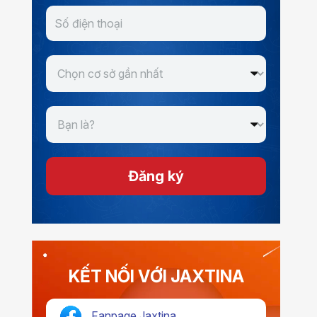
Đăng ký
KẾT NỐI VỚI JAXTINA
Fanpage Jaxtina