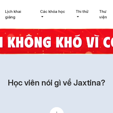
Lịch khai
Các khóa học
Thi thử
Thư
giảng
viện
Học viên nói gì về Jaxtina?