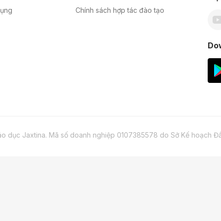
dụng
Chính sách hợp tác đào tạo
Do
áo dục Jaxtina. Mã số doanh nghiệp 0107385578 do Sở Kế hoạch Đầu