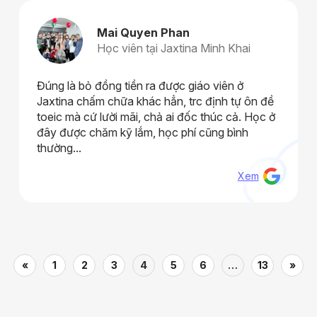
Mai Quyen Phan
Học viên tại Jaxtina Minh Khai
Đúng là bỏ đồng tiền ra được giáo viên ở
Jaxtina chấm chữa khác hẳn, trc định tự ôn đề
toeic mà cứ lười mãi, chả ai đốc thúc cả. Học ở
đây được chăm kỹ lắm, học phí cũng bình
thường...
Xem
«
1
2
3
4
5
6
…
13
»