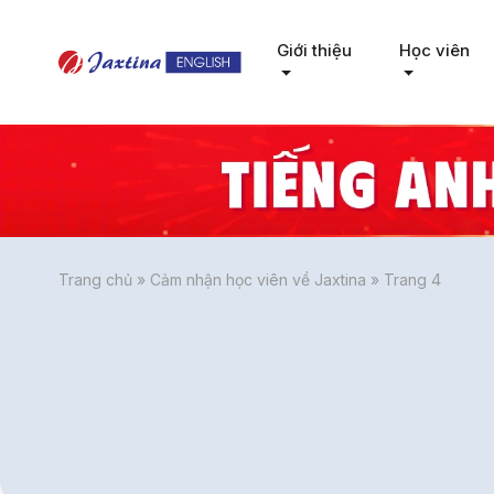
Giới thiệu
Học viên
Trang chủ
»
Cảm nhận học viên về Jaxtina
»
Trang 4