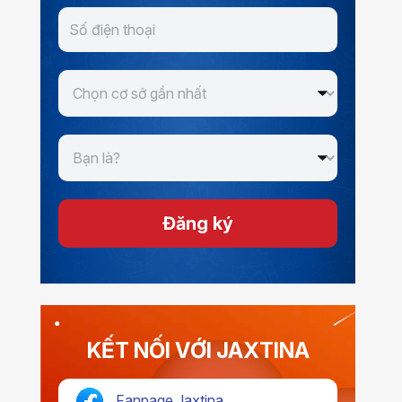
Đăng ký
KẾT NỐI VỚI JAXTINA
Fanpage Jaxtina