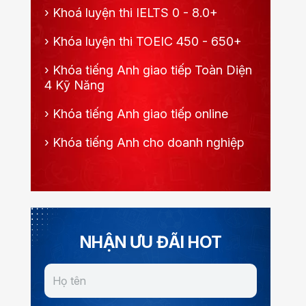
›
Khoá luyện thi IELTS 0 - 8.0+
›
Khóa luyện thi TOEIC 450 - 650+
›
Khóa tiếng Anh giao tiếp Toàn Diện
4 Kỹ Năng
›
Khóa tiếng Anh giao tiếp online
›
Khóa tiếng Anh cho doanh nghiệp
NHẬN ƯU ĐÃI HOT