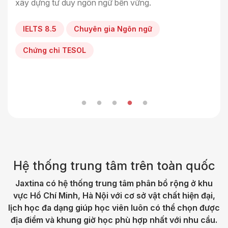
nhiều bài tập thực hành, giúp học viên nói nhiều hơn,
truyền đạt kiến thức ngôn ngữ chuẩn xác mà còn
xây dựng tư duy ngôn ngữ bền vững.
tự tin hơn và không còn sợ sai khi sử dụng tiếng Anh.
mang đến những trải nghiệm văn hóa thực tế sinh
IELTS 8.0
IELTS 8.5
3 năm kinh nghiệm
TESOL
động. Với phương pháp sư phạm linh hoạt, tôi cam kết
IELTS 8.5
Chuyên gia Ngôn ngữ
giúp học viên bứt phá rào cản ngôn ngữ và đạt được
IELTS 8.0
TOEIC 990
mục tiêu học tập một cách hiệu quả nhất.
Chứng chỉ TESOL
7 năm kinh nghiệm giảng dạy IELTS, TOEIC
IELTS 8.0
Hệ thống trung tâm trên toàn quốc
Jaxtina có hệ thống trung tâm phân bổ rộng ở khu
vực Hồ Chí Minh, Hà Nội với cơ sở vật chất hiện đại,
lịch học đa dạng giúp học viên luôn có thể chọn được
địa điểm và khung giờ học phù hợp nhất với nhu cầu.