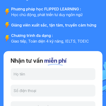
Phương pháp học FLIPPED LEARNING :
Học chủ động, phát triển tư duy ngôn ngữ
Giảng viên xuất sắc, tận tâm, truyền cảm hứng
Chương trình đa dạng :
Giao tiếp, Toàn diện 4 kỹ năng, IELTS, TOEIC
Nhận tư vấn
miễn phí