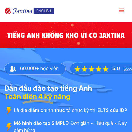
60.000+ học viên
5.0
Dẫn đầu đào tạo tiếng Anh
Toàn diện 4 kỹ năng
Là
địa điểm chính thức
tổ chức kỳ thi
IELTS của IDP
Mô hình đào tạo SIMPLE:
Đơn giản • Hiệu quả • Đầy
cảm hứng