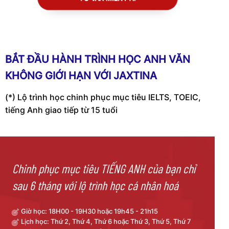
BẮT ĐẦU HÀNH TRÌNH HỌC ANH VĂN
KHÔNG GIỚI HẠN VỚI JAXTINA
(*) Lộ trình học chinh phục mục tiêu IELTS, TOEIC,
tiếng Anh giao tiếp từ 15 tuổi
Chinh phục mục tiêu TIẾNG ANH của bạn chỉ
sau 6 tháng với lộ trình học cá nhân hoá
Giờ học: 18H00 - 19H30 hoặc 19h45 - 21h15
Lịch học: Thứ 2, Thứ 4, Thứ 6 hoặc Thứ 3, Thứ 5, Thứ 7