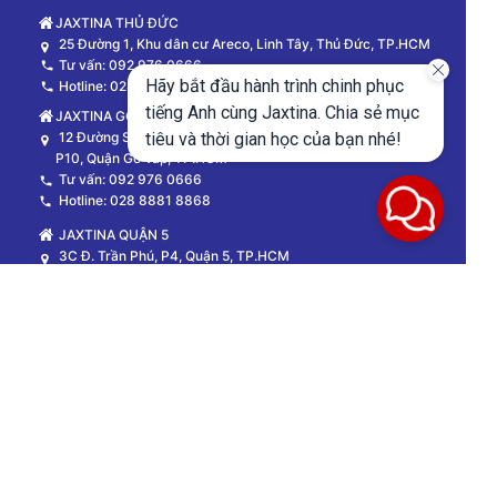
JAXTINA THỦ ĐỨC
25 Đường 1, Khu dân cư Areco, Linh Tây, Thủ Đức, TP.HCM
Tư vấn: 092 976 0666
Hãy bắt đầu hành trình chinh phục
Hotline: 028 3834 0777
tiếng Anh cùng Jaxtina. Chia sẻ mục
JAXTINA GÒ VẤP
12 Đường Số 12, Cityland Park Hills,
tiêu và thời gian học của bạn nhé!
P10, Quận Gò Vấp, TP.HCM
Tư vấn: 092 976 0666
Hotline: 028 8881 8868
JAXTINA QUẬN 5
3C Đ. Trần Phú, P4, Quận 5, TP.HCM
Tư vấn: 092 976 0666
Jaxtina là Hệ thống Trung tâm đào tạo Tiếng Anh GIỎI TOÀN
DIỆN 4 KỸ NĂNG Nghe - Nói - Đọc - Viết đầu tiên tại Việt