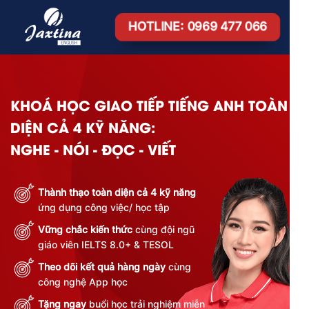
HOTLINE: 0969 477 066
KHOÁ HỌC GIAO TIẾP TIẾNG ANH TOÀN
DIỆN CẢ 4 KỸ NĂNG:
NGHE - NÓI - ĐỌC - VIẾT
Thành thạo toàn diện cả 4 kỹ năng
ứng dụng công việc/ học tập
Vững chắc kiến thức
cùng đội ngũ
giáo viên IELTS 8.0+ & TESOL
Theo dõi kết quả hàng ngày
cùng
công nghệ App học
Tặng ngay
buổi học trải nghiệm miễn