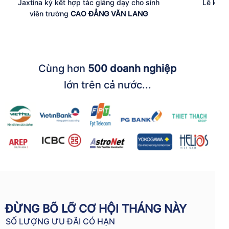
Jaxtina ký kết hợp tác giảng dạy cho sinh
Lễ ký k
viên trường
CAO ĐẲNG VĂN LANG
Cùng hơn
500 doanh nghiệp
lớn trên cả nước...
ĐỪNG BÕ LỠ CƠ HỘI THÁNG NÀY
SỐ LƯỢNG ƯU ĐÃI CÓ HẠN