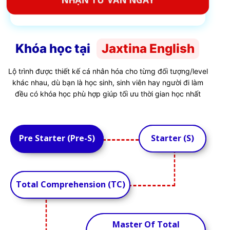
Khóa học tại
Jaxtina English
Lộ trình được thiết kế cá nhân hóa cho từng đối tượng/level
khác nhau, dù bạn là học sinh, sinh viên hay người đi làm
đều có khóa học phù hợp giúp tối ưu thời gian học nhất
Pre Starter (Pre-S)
Starter (S)
Starter (S)
Pre Starter (Pre-S)
Total Comprehension (TC)
Total Comprehension (TC)
Master Of Total
Master Of Total