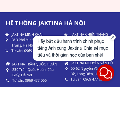
HỆ THỐNG JAXTINA HÀ NỘI
JAXTINA MINH KHAI
JAXTINA CHIẾN THẮNG
Số 3 Phố Minh Khai, Hai Bà
112 Chiến Thắng, Hà Đông,
Hãy bắt đầu hành trình chinh phục
Trưng, Hà Nội
Hà Nội
tiếng Anh cùng Jaxtina. Chia sẻ mục
Tư vấn: 0969 477 066
Tư vấn: 0969 477 066
tiêu và thời gian học của bạn nhé!
JAXTINA NGUYỄN VĂN CỪ
JAXTINA TRẦN QUỐC HOÀN
60-62 Nguyễn Văn Cừ, Bồ
239 Trần Quốc Hoàn, Cầu
Đề, Long Biên, Hà Nội
Giấy, Hà Nội
Tư vấn: 0969 477 066
Tư vấn: 0969 477 066
HỆ THỐNG JAXTINA
TP.HCM
JAXTINA GÒ VẤP
JAXTINA QUẬN 5
12 Đường Số 12, Cityland
3C Đ. Trần Phú, P4, Quận 5,
Park Hills,
TP.HCM
P10, Quận Gò Vấp, TP.HCM
Tư vấn: 0969 477 066