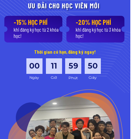
ƯU ĐÃI CHO HỌC VIÊN MỚI
-15% HỌC PHÍ
-20% HỌC PHÍ
khi đăng ký học từ 2 khóa
khi đăng ký học từ 3 khóa
học!
học!
Thời gian có hạn, đăng ký ngay!
00
11
59
48
Ngày
Giờ
Giây
Phút