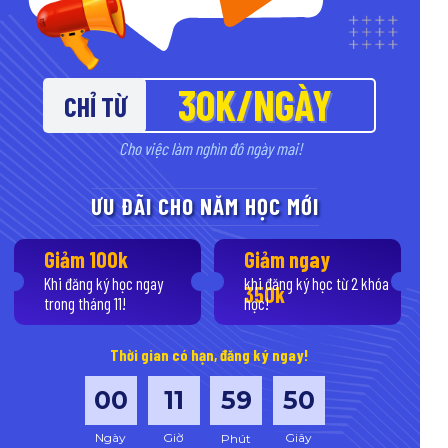
30K/NGÀY
CHỈ TỪ
Cho việc làm nghìn đô ngày mai!
ƯU ĐÃI CHO NĂM HỌC MỚI
Giảm 100k
Giảm ngay
Khi đăng ký học ngay
khi đăng ký học từ 2 khóa
350k
trong tháng 11!
học!
Thời gian có hạn, đăng ký ngay!
00
11
59
48
Ngày
Giờ
Giây
Phút