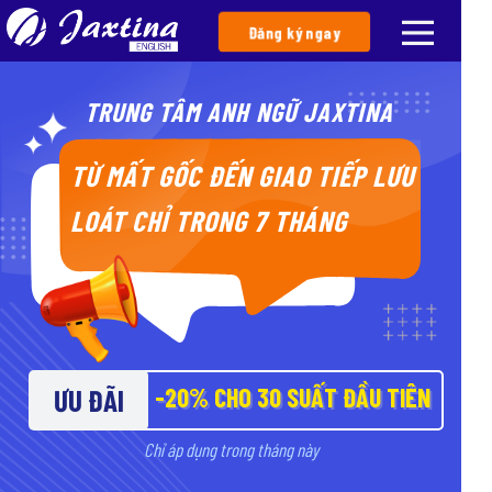
Đăng ký ngay
TRUNG TÂM ANH NGỮ JAXTINA
TỪ MẤT GỐC ĐẾN GIAO TIẾP LƯU
LOÁT CHỈ TRONG 7 THÁNG
-20% CHO 30 SUẤT ĐẦU TIÊN
ƯU ĐÃI
Chỉ áp dụng trong tháng này