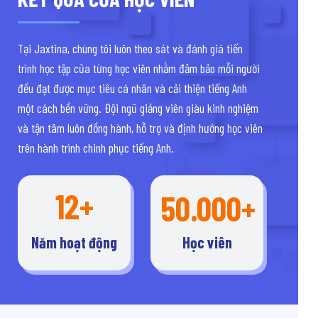
Tại Jaxtina, chúng tôi luôn theo sát và đánh giá tiến
trình học tập của từng học viên nhằm đảm bảo mỗi người
đều đạt được mục tiêu cá nhân và cải thiện tiếng Anh
một cách bền vững. Đội ngũ giảng viên giàu kinh nghiệm
và tận tâm luôn đồng hành, hỗ trợ và định hướng học viên
trên hành trình chinh phục tiếng Anh.
12+
50.000+
Năm hoạt động
Học viên