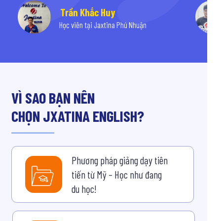
Trần Khắc Huy
Học viên tại Jaxtina Phú Nhuận
VÌ SAO BẠN NÊN
CHỌN JXATINA ENGLISH?
Phương pháp giảng dạy tiên
tiến từ Mỹ – Học như đang
du học!