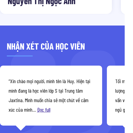
Nguyễn Thị Ngọc Anh
NHẬN XÉT CỦA HỌC VIÊN
“Xin chào mọi người, mình tên là Huy. Hiện tại
Tối muốn 
mình đang là học viên lớp S tại Trung tâm
lượng giả
Jaxtina. Mình muốn chia sẻ một chút về cảm
vấn và lễ 
xúc của mình...
Đọc full
ngũ giáo 