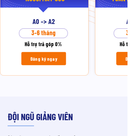
A0 -> A2
A2 
3-6 tháng
3-6
Hỗ trợ trả góp 0%
Hỗ trợ 
Đăng ký ngay
Đăng 
ĐỘI NGŨ GIẢNG VIÊN