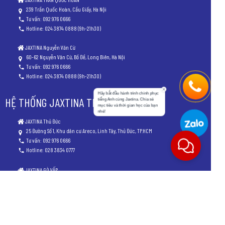
239 Trần Quốc Hoàn, Cầu Giấy, Hà Nội
Tư vấn: 092 976 0666
Hotline: 024 3874 0888 (9h-21h30)
JAXTINA Nguyễn Văn Cừ
60-62 Nguyễn Văn Cừ, Bồ Đề, Long Biên, Hà Nội
Tư vấn: 092 976 0666
Hotline: 024 3874 0888 (9h-21h30)
Hãy bắt đầu hành trình chinh phục
HỆ THỐNG JAXTINA TP.HCM
tiếng Anh cùng Jaxtina. Chia sẻ mục
tiêu và thời gian học của bạn nhé!
JAXTINA Thủ Đức
25 Đường Số 1, Khu dân cư Areco, Linh Tây, Thủ Đức, TP.HCM
Tư vấn: 092 976 0666
Hotline: 028 3834 0777
JAXTINA GÒ VẤP
12 Đường Số 12, Cityland Park Hills,
P10, Quận Gò Vấp, TP.HCM
Tư vấn: 092 976 0666
Hotline: 028 8881 8868