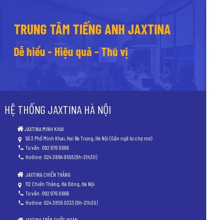
TRUNG TÂM TIẾNG ANH JAXTINA
Dễ hiểu - Hiệu quả - Thú vị
HỆ THỐNG JAXTINA HÀ NỘI
JAXTINA MINH KHAI
Số 3 Phố Minh Khai, Hai Bà Trưng, Hà Nội (Gần ngã tư chợ mơ)
Tư vấn: 092 976 0666
Hotline: 024 3864 9555 (9h-21h30)
JAXTINA CHIẾN THẮNG
112 Chiến Thắng, Hà Đông, Hà Nội
Tư vấn: 092 976 0666
Hotline: 024 3855 0333 (9h-21h30)
JAXTINA TRẦN QUỐC HOÀN