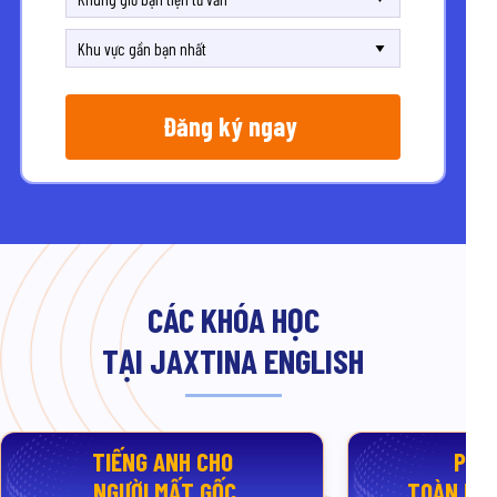
Đăng ký ngay
CÁC KHÓA HỌC
TẠI JAXTINA ENGLISH
TIẾNG ANH CHO
PHÁ
NGƯỜI MẤT GỐC
TOÀN DIỆ