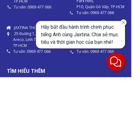
Park Hills,
TP.HCM
P10, Quận Gò Vấp, TP.HCM
Tư vấn: 0969 477 066
Tư vấn: 0969 477 066
Hãy bắt đầu hành trình chinh phục
JAXTINA THỦ ĐỨC
Địa điểm tổ chức thi IELTS
25 Đường 1, Khu dân cư
chính thức của IDP:
tiếng Anh cùng Jaxtina. Chia sẻ mục
Areco, Linh Tây, Thủ Đức,
3C Đ. Trần Phú, P4, Quận 5,
tiêu và thời gian học của bạn nhé!
TP.HCM
TP.HCM
Tư vấn: 0969 477 066
Tư vấn: 0969 477 066
TÌM HIỂU THÊM
Hỗ trợ - tư vấn: support@jaxtina.com
Hợp tác – tài trợ: hoptac@jaxtina.com
Website: jaxtina.com
1900 63 65 64
Kinh nghiệm học
Head office: Head office: A01 - L80,
IELTS
An Vượng Villa, Dương Nội, Hà Đông,
TOEIC
Hà Nội
Tiếng Anh giao tiếp
Trung tâm Nghiên cứu Học thuật:
4 kỹ năng
16 Kensington Dr, Wigston LE18 1JS, UK