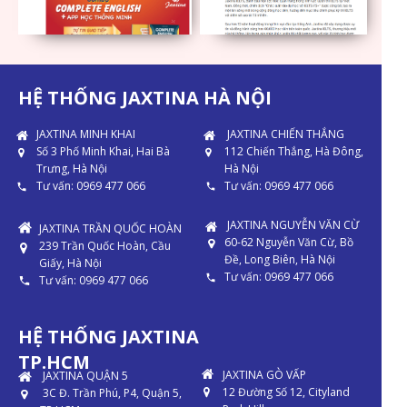
HỆ THỐNG JAXTINA HÀ NỘI
JAXTINA MINH KHAI
JAXTINA CHIẾN THẮNG
Số 3 Phố Minh Khai, Hai Bà
112 Chiến Thắng, Hà Đông,
Trưng, Hà Nội
Hà Nội
Tư vấn: 0969 477 066
Tư vấn: 0969 477 066
JAXTINA NGUYỄN VĂN CỪ
JAXTINA TRẦN QUỐC HOÀN
60-62 Nguyễn Văn Cừ, Bồ
239 Trần Quốc Hoàn, Cầu
Đề, Long Biên, Hà Nội
Giấy, Hà Nội
Tư vấn: 0969 477 066
Tư vấn: 0969 477 066
HỆ THỐNG JAXTINA
TP.HCM
JAXTINA GÒ VẤP
JAXTINA QUẬN 5
12 Đường Số 12, Cityland
3C Đ. Trần Phú, P4, Quận 5,