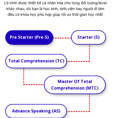
Lộ trình được thiết kế cá nhân hóa cho từng đối tượng/level
khác nhau, dù bạn là học sinh, sinh viên hay người đi làm
đều có khóa học phù hợp giúp tối ưu thời gian học nhất
Pre Starter (Pre-S)
Starter (S)
Starter (S)
Pre Starter (Pre-S)
Total Comprehension (TC)
Total Comprehension (TC)
Master Of Total
Master Of Total
Comprehension (MTC)
Comprehension (MTC)
Advance Speaking (AS)
Advance Speaking (AS)